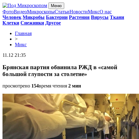
Меню
Фото
Видео
Микроскопы
Статьи
Новости
Микс
О нас
Человек
Микробы
Бактерии
Растения
Вирусы
Ткани
Клетки
Снежинки
Другое
Главная
>
Микс
11.12 21:35
Брянская партия обвинила РЖД в «самой
большой глупости за столетие»
просмотрено
154
время чтения
2 мин