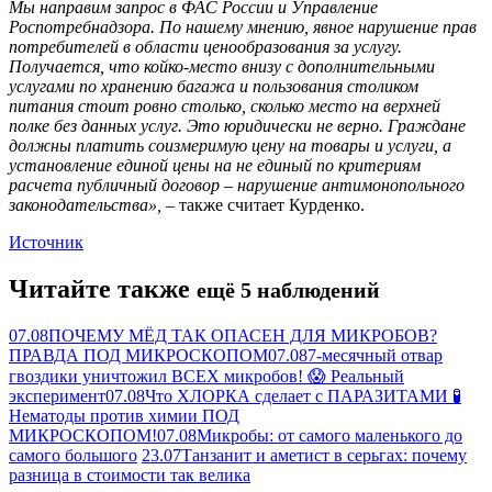
Мы направим запрос в ФАС России и Управление
Роспотребнадзора. По нашему мнению, явное нарушение прав
потребителей в области ценообразования за услугу.
Получается, что койко-место внизу с дополнительными
услугами по хранению багажа и пользования столиком
питания стоит ровно столько, сколько место на верхней
полке без данных услуг. Это юридически не верно. Граждане
должны платить соизмеримую цену на товары и услуги, а
установление единой цены на не единый по критериям
расчета публичный договор – нарушение антимонопольного
законодательства»,
– также считает Курденко.
Источник
Читайте также
ещё 5 наблюдений
07.08
ПОЧЕМУ МЁД ТАК ОПАСЕН ДЛЯ МИКРОБОВ?
ПРАВДА ПОД МИКРОСКОПОМ
07.08
7-месячный отвар
гвоздики уничтожил ВСЕХ микробов! 😱 Реальный
эксперимент
07.08
Что ХЛОРКА сделает с ПАРАЗИТАМИ 🧪
Нематоды против химии ПОД
МИКРОСКОПОМ!
07.08
Микробы: от самого маленького до
самого большого
23.07
Танзанит и аметист в серьгах: почему
разница в стоимости так велика