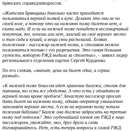
брянских справедливороссов.
«Жителям Брянщины довольно часто приходится
пользоваться верхней полкой в купе. Делают это они не по
своей воле, а потому что на нижнюю полку билетов нет, а
ехать надо. И если на нижней полке попадется несговорчивый
попутчик, то, хочешь или нет, залезай на свое верхнее место
и там сиди и кушай, и вещи свои располагай. Хозяин
положения – пассажир нижней полки, и столиком можно
пользоваться только с его разрешения. Это самая большая
глупость, которую РЖД выдала за столетие»,
– заявил лидер
регионального отделения партии Сергей Курденко.
По его словам,
«значит, цена на билет одна, а сервис
разный».
«К нижней полке бонусом идет хранение багажа, столик для
питания, то есть все удобства. А что есть у обладателя
верхней полки кроме проблем? Зачастую пассажир просит
дать билет на нижнюю полку, однако оператор умышленно
заполняет верхние места. А если на верхнюю полку попала
пожилая бабушка? Багаж она должна забросить на третью
полку под потолок? Это глубочайший плевок от РЖД в лицо
пассажирам, уважайте, мол, друг друга и сами
договаривайтесь. Нет, есть теперь вопросы к самой РЖД.