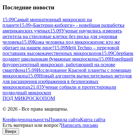
Последние новости
15.09
Самый миниатюрный микроскоп на
планете
15.09
«Бактерии-киборги» - новейшая разработка
американских ученых
15.09
Ученые научились изменять
антитела на стволовые клетки без риска для здоровья
человека
15.09
Кожа человека под микроскопом: кто же
обитает на нашем лице?
15.09
Meiji Techno – передовой
поставщик высококачественных микроскопов
15.09
Сбербанк
подарит школьникам бумажные микроскопы
15.09
Новейший
флуоресцентный микроскоп, работающий на основе
смартфона
15.09
Исследование Красной планеты с помощью
микроскопа
15.09
Новый алгоритм вычислительных методов
для расширения изображения в безлинзовых
микроскопах
21.03
Ученые собрали и протестировали
подводный микроскоп
ПОД
МИКРОСКОПОМ
© 2026 - Все права защищены.
Конфиденциальность
Правила сайта
Карта сайта
Есть материал или вопрос?
Написать письмо
Вверх