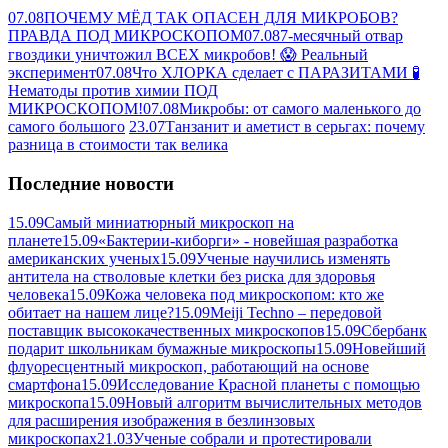
07.08
ПОЧЕМУ МЁД ТАК ОПАСЕН ДЛЯ МИКРОБОВ?
ПРАВДА ПОД МИКРОСКОПОМ
07.08
7-месячный отвар
гвоздики уничтожил ВСЕХ микробов! 😱 Реальный
эксперимент
07.08
Что ХЛОРКА сделает с ПАРАЗИТАМИ 🧪
Нематоды против химии ПОД
МИКРОСКОПОМ!
07.08
Микробы: от самого маленького до
самого большого
23.07
Танзанит и аметист в серьгах: почему
разница в стоимости так велика
Последние новости
15.09
Самый миниатюрный микроскоп на
планете
15.09
«Бактерии-киборги» - новейшая разработка
американских ученых
15.09
Ученые научились изменять
антитела на стволовые клетки без риска для здоровья
человека
15.09
Кожа человека под микроскопом: кто же
обитает на нашем лице?
15.09
Meiji Techno – передовой
поставщик высококачественных микроскопов
15.09
Сбербанк
подарит школьникам бумажные микроскопы
15.09
Новейший
флуоресцентный микроскоп, работающий на основе
смартфона
15.09
Исследование Красной планеты с помощью
микроскопа
15.09
Новый алгоритм вычислительных методов
для расширения изображения в безлинзовых
микроскопах
21.03
Ученые собрали и протестировали