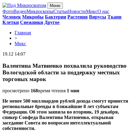
Меню
Фото
Видео
Микроскопы
Статьи
Новости
Микс
О нас
Человек
Микробы
Бактерии
Растения
Вирусы
Ткани
Клетки
Снежинки
Другое
Главная
>
Микс
19.12 14:07
Валентина Матвиенко похвалила руководство
Вологодской области за поддержку местных
торговых марок
просмотрено
168
время чтения
1 мин
Не менее 500 миллиардов рублей дохода смогут принести
региональные бренды в ближайшие 8 лет субъектам
Федерации. Об этом заявила во вторник, 19 декабря,
спикер Совфеда Валентина Матвиенко, открывая
заседание Совета по вопросам интеллектуальной
собственности.