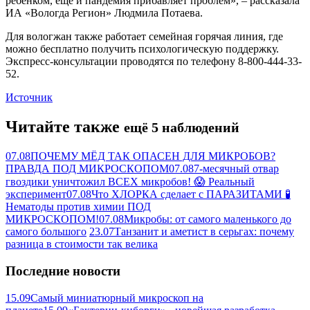
ребенком, еще и пандемия прибавляет проблем», – рассказала
ИА «Вологда Регион» Людмила Потаева.
Для вологжан также работает семейная горячая линия, где
можно бесплатно получить психологическую поддержку.
Экспресс-консультации проводятся по телефону 8-800-444-33-
52.
Источник
Читайте также
ещё 5 наблюдений
07.08
ПОЧЕМУ МЁД ТАК ОПАСЕН ДЛЯ МИКРОБОВ?
ПРАВДА ПОД МИКРОСКОПОМ
07.08
7-месячный отвар
гвоздики уничтожил ВСЕХ микробов! 😱 Реальный
эксперимент
07.08
Что ХЛОРКА сделает с ПАРАЗИТАМИ 🧪
Нематоды против химии ПОД
МИКРОСКОПОМ!
07.08
Микробы: от самого маленького до
самого большого
23.07
Танзанит и аметист в серьгах: почему
разница в стоимости так велика
Последние новости
15.09
Самый миниатюрный микроскоп на