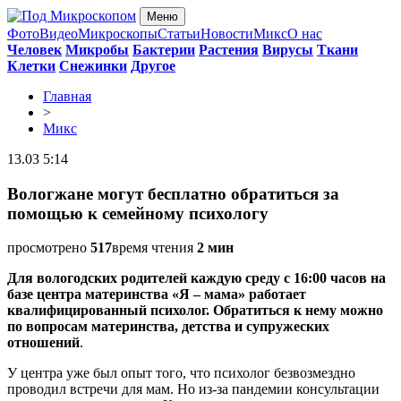
Меню
Фото
Видео
Микроскопы
Статьи
Новости
Микс
О нас
Человек
Микробы
Бактерии
Растения
Вирусы
Ткани
Клетки
Снежинки
Другое
Главная
>
Микс
13.03 5:14
Вологжане могут бесплатно обратиться за
помощью к семейному психологу
просмотрено
517
время чтения
2 мин
Для вологодских родителей каждую среду с 16:00 часов на
базе центра материнства «Я – мама» работает
квалифицированный психолог. Обратиться к нему можно
по вопросам материнства, детства и супружеских
отношений
.
У центра уже был опыт того, что психолог безвозмездно
проводил встречи для мам. Но из-за пандемии консультации