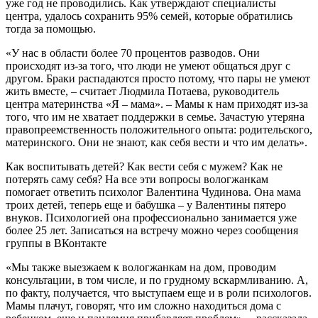
уже год не проводились. Как утверждают специалисты
центра, удалось сохранить 95% семей, которые обратились
тогда за помощью.
«У нас в области более 70 процентов разводов. Они
происходят из-за того, что люди не умеют общаться друг с
другом. Браки распадаются просто потому, что пары не умеют
жить вместе, – считает Людмила Потаева, руководитель
центра материнства «Я – мама». – Мамы к нам приходят из-за
того, что им не хватает поддержки в семье. Зачастую утеряна
правопреемственность положительного опыта: родительского,
материнского. Они не знают, как себя вести и что им делать».
Как воспитывать детей? Как вести себя с мужем? Как не
потерять саму себя? На все эти вопросы вологжанкам
помогает ответить психолог Валентина Чудинова. Она мама
троих детей, теперь еще и бабушка – у Валентины пятеро
внуков. Психологией она профессионально занимается уже
более 25 лет. Записаться на встречу можно через сообщения
группы в ВКонтакте
«Мы также выезжаем к вологжанкам на дом, проводим
консультации, в том числе, и по грудному вскармливанию. А,
по факту, получается, что выступаем еще и в роли психологов.
Мамы плачут, говорят, что им сложно находиться дома с