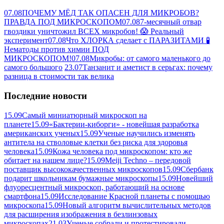
07.08
ПОЧЕМУ МЁД ТАК ОПАСЕН ДЛЯ МИКРОБОВ?
ПРАВДА ПОД МИКРОСКОПОМ
07.08
7-месячный отвар
гвоздики уничтожил ВСЕХ микробов! 😱 Реальный
эксперимент
07.08
Что ХЛОРКА сделает с ПАРАЗИТАМИ 🧪
Нематоды против химии ПОД
МИКРОСКОПОМ!
07.08
Микробы: от самого маленького до
самого большого
23.07
Танзанит и аметист в серьгах: почему
разница в стоимости так велика
Последние новости
15.09
Самый миниатюрный микроскоп на
планете
15.09
«Бактерии-киборги» - новейшая разработка
американских ученых
15.09
Ученые научились изменять
антитела на стволовые клетки без риска для здоровья
человека
15.09
Кожа человека под микроскопом: кто же
обитает на нашем лице?
15.09
Meiji Techno – передовой
поставщик высококачественных микроскопов
15.09
Сбербанк
подарит школьникам бумажные микроскопы
15.09
Новейший
флуоресцентный микроскоп, работающий на основе
смартфона
15.09
Исследование Красной планеты с помощью
микроскопа
15.09
Новый алгоритм вычислительных методов
для расширения изображения в безлинзовых
микроскопах
21.03
Ученые собрали и протестировали