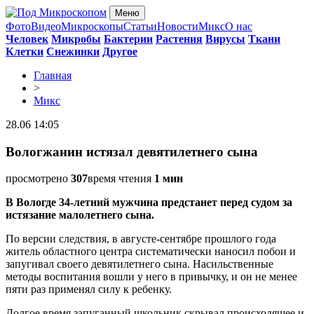
Меню
Фото
Видео
Микроскопы
Статьи
Новости
Микс
О нас
Человек
Микробы
Бактерии
Растения
Вирусы
Ткани
Клетки
Снежинки
Другое
Главная
>
Микс
28.06 14:05
Вологжанин истязал девятилетнего сына
просмотрено
307
время чтения
1 мин
В Вологде 34-летний мужчина предстанет перед судом за
истязание малолетнего сына.
По версии следствия, в августе-сентябре прошлого года
житель областного центра систематически наносил побои и
запугивал своего девятилетнего сына. Насильственные
методы воспитания вошли у него в привычку, и он не менее
пяти раз применял силу к ребенку.
Долгое время запуганный школьник скрывал происходящее и