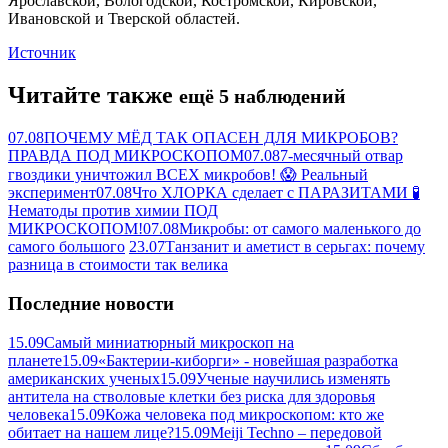
Ярославской, Вологодской, Костромской, Кировской,
Ивановской и Тверской областей.
Источник
Читайте также
ещё 5 наблюдений
07.08
ПОЧЕМУ МЁД ТАК ОПАСЕН ДЛЯ МИКРОБОВ?
ПРАВДА ПОД МИКРОСКОПОМ
07.08
7-месячный отвар
гвоздики уничтожил ВСЕХ микробов! 😱 Реальный
эксперимент
07.08
Что ХЛОРКА сделает с ПАРАЗИТАМИ 🧪
Нематоды против химии ПОД
МИКРОСКОПОМ!
07.08
Микробы: от самого маленького до
самого большого
23.07
Танзанит и аметист в серьгах: почему
разница в стоимости так велика
Последние новости
15.09
Самый миниатюрный микроскоп на
планете
15.09
«Бактерии-киборги» - новейшая разработка
американских ученых
15.09
Ученые научились изменять
антитела на стволовые клетки без риска для здоровья
человека
15.09
Кожа человека под микроскопом: кто же
обитает на нашем лице?
15.09
Meiji Techno – передовой