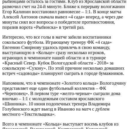
рыбинцами осталось за гостями. Клуб из Ярославской области
размочил счет на 24-й минуте. Ближе к перерыву вологжанин
Егор Калинин восстановил равновесие – 1:1. В конце матча
Алексей Антонов сначала вывел «4 сада» вперед, а через две
минуты снял все вопросы о победителе противостояния,
поразив ворота «Рыбинска» в третий раз.
Интересно, что все голы в матче забили воспитанники
сокольского футбола. Играющему тренеру ФК «4 сада»
Евгению Смирнову удалось привлечь в свою команду,
выступающую в «Кольце» сразу несколько игроков,
играющих в чемпионате нашей области и в турнире
«Красный Север. Кубок Вологодской области - 2018» за
сокольскую «Сухону». По этой причине несколько домашних
встреч «садоводы» планируют сыграть в городе бумажников.
Напомним, что в чемпионате «Золотого кольца» Вологодчину
представляет еще один футбольный коллектив – ФК
«Череповец». В первом туре «желто-черные» сыграли дома
вничью – 1:1 с молодежным составом ярославского
«Шинника». 10 июня подопечных тренера Владимира
Голубинского ждет выезд в Иваново на матч с дублем
местного «Текстильщика».
Всего в чемпионате «Кольца» выступает восемь клубов из