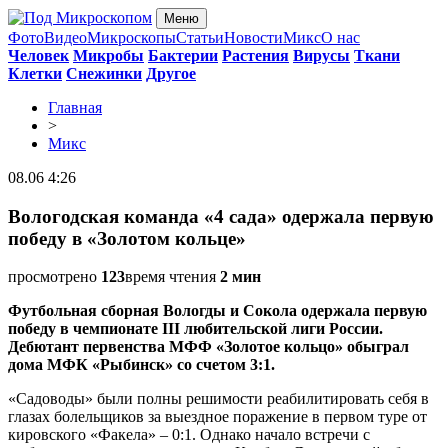
Меню
Фото
Видео
Микроскопы
Статьи
Новости
Микс
О нас
Человек
Микробы
Бактерии
Растения
Вирусы
Ткани
Клетки
Снежинки
Другое
Главная
>
Микс
08.06 4:26
Вологодская команда «4 сада» одержала первую
победу в «Золотом кольце»
просмотрено
123
время чтения
2 мин
Футбольная сборная Вологды и Сокола одержала первую
победу в чемпионате III любительской лиги России.
Дебютант первенства МФФ «Золотое кольцо» обыграл
дома МФК «Рыбинск» со счетом 3:1.
«Садоводы» были полны решимости реабилитировать себя в
глазах болельщиков за выездное поражение в первом туре от
кировского «Факела» – 0:1. Однако начало встречи с