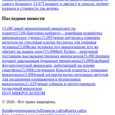
самого большого
23.07
Танзанит и аметист в серьгах: почему
разница в стоимости так велика
Последние новости
15.09
Самый миниатюрный микроскоп на
планете
15.09
«Бактерии-киборги» - новейшая разработка
американских ученых
15.09
Ученые научились изменять
антитела на стволовые клетки без риска для здоровья
человека
15.09
Кожа человека под микроскопом: кто же
обитает на нашем лице?
15.09
Meiji Techno – передовой
поставщик высококачественных микроскопов
15.09
Сбербанк
подарит школьникам бумажные микроскопы
15.09
Новейший
флуоресцентный микроскоп, работающий на основе
смартфона
15.09
Исследование Красной планеты с помощью
микроскопа
15.09
Новый алгоритм вычислительных методов
для расширения изображения в безлинзовых
микроскопах
21.03
Ученые собрали и протестировали
подводный микроскоп
ПОД
МИКРОСКОПОМ
© 2026 - Все права защищены.
Конфиденциальность
Правила сайта
Карта сайта