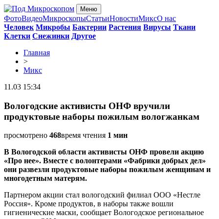
Меню
Фото
Видео
Микроскопы
Статьи
Новости
Микс
О нас
Человек
Микробы
Бактерии
Растения
Вирусы
Ткани
Клетки
Снежинки
Другое
Главная
>
Микс
11.03 15:34
Вологодские активисты ОНФ вручили
продуктовые наборы пожилым вологжанкам
просмотрено
468
время чтения
1 мин
В Вологодской области активисты ОНФ провели акцию
«Про нее». Вместе с волонтерами «Фабрики добрых дел»
они развезли продуктовые наборы пожилым женщинам и
многодетным матерям.
Партнером акции стал вологодский филиал ООО «Нестле
Россия». Кроме продуктов, в наборы также вошли
гигиенические маски, сообщает Вологодское региональное