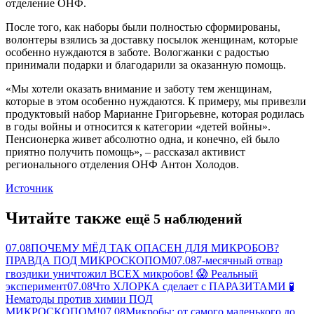
отделение ОНФ.
После того, как наборы были полностью сформированы,
волонтеры взялись за доставку посылок женщинам, которые
особенно нуждаются в заботе. Вологжанки с радостью
принимали подарки и благодарили за оказанную помощь.
«Мы хотели оказать внимание и заботу тем женщинам,
которые в этом особенно нуждаются. К примеру, мы привезли
продуктовый набор Марианне Григорьевне, которая родилась
в годы войны и относится к категории «детей войны».
Пенсионерка живет абсолютно одна, и конечно, ей было
приятно получить помощь», – рассказал активист
регионального отделения ОНФ Антон Холодов.
Источник
Читайте также
ещё 5 наблюдений
07.08
ПОЧЕМУ МЁД ТАК ОПАСЕН ДЛЯ МИКРОБОВ?
ПРАВДА ПОД МИКРОСКОПОМ
07.08
7-месячный отвар
гвоздики уничтожил ВСЕХ микробов! 😱 Реальный
эксперимент
07.08
Что ХЛОРКА сделает с ПАРАЗИТАМИ 🧪
Нематоды против химии ПОД
МИКРОСКОПОМ!
07.08
Микробы: от самого маленького до