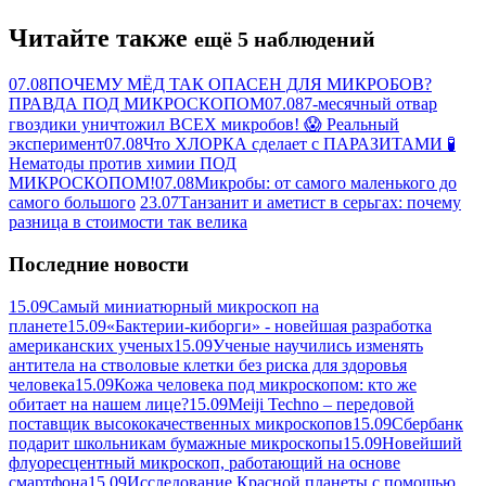
Читайте также
ещё 5 наблюдений
07.08
ПОЧЕМУ МЁД ТАК ОПАСЕН ДЛЯ МИКРОБОВ?
ПРАВДА ПОД МИКРОСКОПОМ
07.08
7-месячный отвар
гвоздики уничтожил ВСЕХ микробов! 😱 Реальный
эксперимент
07.08
Что ХЛОРКА сделает с ПАРАЗИТАМИ 🧪
Нематоды против химии ПОД
МИКРОСКОПОМ!
07.08
Микробы: от самого маленького до
самого большого
23.07
Танзанит и аметист в серьгах: почему
разница в стоимости так велика
Последние новости
15.09
Самый миниатюрный микроскоп на
планете
15.09
«Бактерии-киборги» - новейшая разработка
американских ученых
15.09
Ученые научились изменять
антитела на стволовые клетки без риска для здоровья
человека
15.09
Кожа человека под микроскопом: кто же
обитает на нашем лице?
15.09
Meiji Techno – передовой
поставщик высококачественных микроскопов
15.09
Сбербанк
подарит школьникам бумажные микроскопы
15.09
Новейший
флуоресцентный микроскоп, работающий на основе
смартфона
15.09
Исследование Красной планеты с помощью