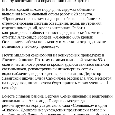
пользу воспитанию и образованию наших детей».
В Вожегодской школе подрядчик сдержал обещание -
выполнил максимальный объем работ к 28 августа.
«Проведена полная замена дверных блоков в кабинетах,
отремонтирована система освещения, полы, внутренняя
отделка помещений, кровля интерната. Работы
контролировали общественность, родительский комитет, -
отметил Александр Гордеев. -Заменено 80% кровли.
Оставшиеся работы по ремонту отмостки и ограждения не
помешают учебному процессу».
Почти миллион сэкономили на конкурсных процедурах в
Явенгской школе. Поэтому помимо плановой замены 83-х
окон и частичного ремонта кровли удалось заняться заменой
светильников, реконструкцией инженерных сетей -
водоснабжения, водоотведения, канализации. Директор
Явенгской школы Ольга Самойлова рассказала, что, несмотря
на недоделки, школа готова будет принять своих учеников 1
сентября.
Вместе с главой района Сергеем Семенниковым и родителями
дошкольников Александр Гордеев осмотрел два
ремонтируемых корпуса детского сада «Солнышко» и один
«Сказки». Дошкольные учреждения практически готовы к
приёму детей. Здесь обустраиваются вентилируемые фасады