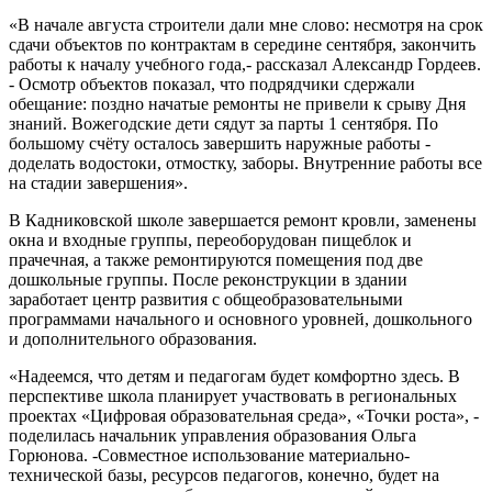
«В начале августа строители дали мне слово: несмотря на срок
сдачи объектов по контрактам в середине сентября, закончить
работы к началу учебного года,- рассказал Александр Гордеев.
- Осмотр объектов показал, что подрядчики сдержали
обещание: поздно начатые ремонты не привели к срыву Дня
знаний. Вожегодские дети сядут за парты 1 сентября. По
большому счёту осталось завершить наружные работы -
доделать водостоки, отмостку, заборы. Внутренние работы все
на стадии завершения».
В Кадниковской школе завершается ремонт кровли, заменены
окна и входные группы, переоборудован пищеблок и
прачечная, а также ремонтируются помещения под две
дошкольные группы. После реконструкции в здании
заработает центр развития с общеобразовательными
программами начального и основного уровней, дошкольного
и дополнительного образования.
«Надеемся, что детям и педагогам будет комфортно здесь. В
перспективе школа планирует участвовать в региональных
проектах «Цифровая образовательная среда», «Точки роста», -
поделилась начальник управления образования Ольга
Горюнова. -Совместное использование материально-
технической базы, ресурсов педагогов, конечно, будет на