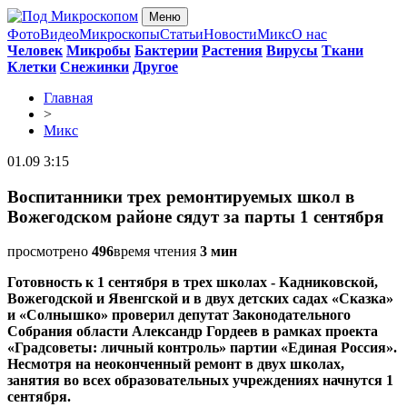
Меню
Фото
Видео
Микроскопы
Статьи
Новости
Микс
О нас
Человек
Микробы
Бактерии
Растения
Вирусы
Ткани
Клетки
Снежинки
Другое
Главная
>
Микс
01.09 3:15
Воспитанники трех ремонтируемых школ в
Вожегодском районе сядут за парты 1 сентября
просмотрено
496
время чтения
3 мин
Готовность к 1 сентября в трех школах - Кадниковской,
Вожегодской и Явенгской и в двух детских садах «Сказка»
и «Солнышко» проверил депутат Законодательного
Собрания области Александр Гордеев в рамках проекта
«Градсоветы: личный контроль» партии «Единая Россия».
Несмотря на неоконченный ремонт в двух школах,
занятия во всех образовательных учреждениях начнутся 1
сентября.