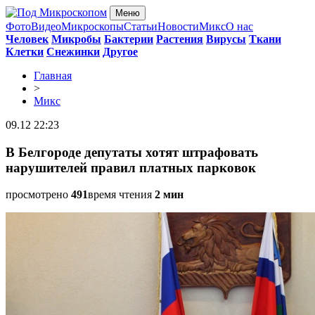
Меню
Фото
Видео
Микроскопы
Статьи
Новости
Микс
О нас
Человек
Микробы
Бактерии
Растения
Вирусы
Ткани
Клетки
Снежинки
Другое
Главная
>
Микс
09.12 22:23
В Белгороде депутаты хотят штрафовать
нарушителей правил платных парковок
просмотрено
491
время чтения
2 мин