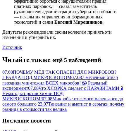
эффективно бороться с нарушителями правил
платных парковок, — сказал заместитель
руководителя администрации губернатора области
— начальник управления информационных
технологий и связи
Евгений Мирошников
.
Депутаты рекомендовали своим коллегам принять эти
изменения и утвердить их.
Источник
Читайте также
ещё 5 наблюдений
07.08
ПОЧЕМУ МЁД ТАК ОПАСЕН ДЛЯ МИКРОБОВ?
ПРАВДА ПОД МИКРОСКОПОМ
07.08
7-месячный отвар
гвоздики уничтожил ВСЕХ микробов! 😱 Реальный
эксперимент
07.08
Что ХЛОРКА сделает с ПАРАЗИТАМИ 🧪
Нематоды против химии ПОД
МИКРОСКОПОМ!
07.08
Микробы: от самого маленького до
самого большого
23.07
Танзанит и аметист в серьгах: почему
разница в стоимости так велика
Последние новости