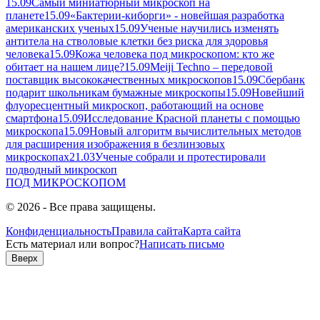
15.09
Самый миниатюрный микроскоп на
планете
15.09
«Бактерии-киборги» - новейшая разработка
американских ученых
15.09
Ученые научились изменять
антитела на стволовые клетки без риска для здоровья
человека
15.09
Кожа человека под микроскопом: кто же
обитает на нашем лице?
15.09
Meiji Techno – передовой
поставщик высококачественных микроскопов
15.09
Сбербанк
подарит школьникам бумажные микроскопы
15.09
Новейший
флуоресцентный микроскоп, работающий на основе
смартфона
15.09
Исследование Красной планеты с помощью
микроскопа
15.09
Новый алгоритм вычислительных методов
для расширения изображения в безлинзовых
микроскопах
21.03
Ученые собрали и протестировали
подводный микроскоп
ПОД
МИКРОСКОПОМ
© 2026 - Все права защищены.
Конфиденциальность
Правила сайта
Карта сайта
Есть материал или вопрос?
Написать письмо
Вверх