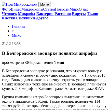
Меню
Фото
Видео
Микроскопы
Статьи
Новости
Микс
О нас
Человек
Микробы
Бактерии
Растения
Вирусы
Ткани
Клетки
Снежинки
Другое
Главная
>
Микс
21.12 13:58
В Белгородском зоопарке появятся жирафы
просмотрено
304
время чтения
1 мин
В Белгородском зоопарке рассказали, что откроют вольер с
жирафами к своему второму дню рождения — к 1 июня 2018
года. Вольер для животных начнут строить уже в январе.
Самих животных тоже ещё выбирают. В зоопарке планируют
купить 2–3 жирафа в Калининграде, Алмате или даже ЮАР.
Группа компаний «Агро-Белогорье» выделила на животных
около 9 миллионов рублей. Также зоопарк использует 114
тысяч рублей, которые белгородцы пожертвовали на покупку