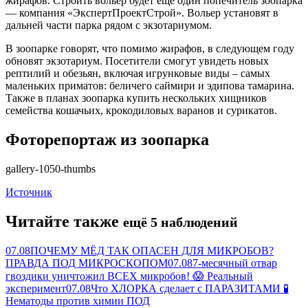
жирафов. Строить вольер будет ещё один попечитель зоопарка
— компания «ЭкспертПроектСтрой». Вольер установят в
дальней части парка рядом с экзотариумом.
В зоопарке говорят, что помимо жирафов, в следующем году
обновят экзотариум. Посетители смогут увидеть новых
рептилий и обезьян, включая игрунковые виды – самых
маленьких приматов: беличего саймири и эдипова тамарина.
Также в планах зоопарка купить нескольких хищников
семейства кошачьих, крокодиловых варанов и сурикатов.
Фоторепортаж из зоопарка
gallery-1050-thumbs
Источник
Читайте также
ещё 5 наблюдений
07.08
ПОЧЕМУ МЁД ТАК ОПАСЕН ДЛЯ МИКРОБОВ?
ПРАВДА ПОД МИКРОСКОПОМ
07.08
7-месячный отвар
гвоздики уничтожил ВСЕХ микробов! 😱 Реальный
эксперимент
07.08
Что ХЛОРКА сделает с ПАРАЗИТАМИ 🧪
Нематоды против химии ПОД