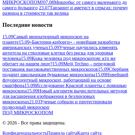
МИКРОСКОПОМ!
07.08
Микробы: от самого маленького до
самого большого
23.07
Танзанит и аметист в серьгах: почему
разница в стоимости так велика
Последние новости
15.09
Самый миниатюрный микроскоп на
планете
15.09
«Бактерии-киборги» - новейшая разработка
американских ученых
15.09
Ученые научились изменять
антитела на стволовые клетки без риска для здоровья
человека
15.09
Кожа человека под микроскопом: кто же
обитает на нашем лице?
15.09
Meiji Techno – передовой
поставщик высококачественных микроскопов
15.09
Сбербанк
подарит школьникам бумажные микроскопы
15.09
Новейший
флуоресцентный микроскоп, работающий на основе
смартфона
15.09
Исследование Красной планеты с помощью
микроскопа
15.09
Новый алгоритм вычислительных методов
для расширения изображения в безлинзовых
микроскопах
21.03
Ученые собрали и протестировали
подводный микроскоп
ПОД
МИКРОСКОПОМ
© 2026 - Все права защищены.
Конфиденциальность
Правила сайта
Карта сайта