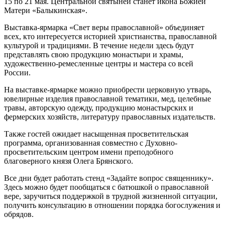
15 по 21 мая. Центральной святыней станет икона Божией
Матери «Балыкинская».
Выставка-ярмарка «Свет веры православной» объединяет
всех, кто интересуется историей христианства, православной
культурой и традициями. В течение недели здесь будут
представлять свою продукцию монастыри и храмы,
художественно-ремесленные центры и мастера со всей
России.
На выставке-ярмарке можно приобрести церковную утварь,
ювелирные изделия православной тематики, мед, целебные
травы, авторскую одежду, продукцию монастырских и
фермерских хозяйств, литературу православных издательств.
Также гостей ожидает насыщенная просветительская
программа, организованная совместно с Духовно-
просветительским центром имени преподобного
благоверного князя Олега Брянского.
Все дни будет работать стенд «Задайте вопрос священнику».
Здесь можно будет пообщаться с батюшкой о православной
вере, заручиться поддержкой в трудной жизненной ситуации,
получить консультацию в отношении порядка богослужения и
обрядов.