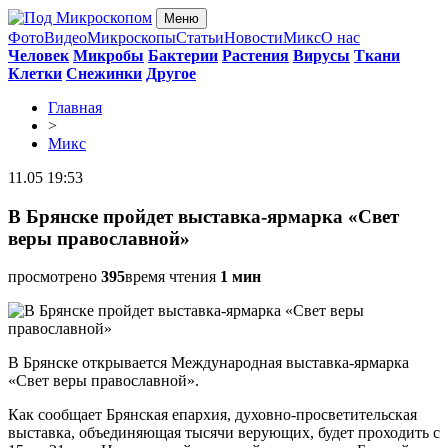
Меню
Фото
Видео
Микроскопы
Статьи
Новости
Микс
О нас
Человек
Микробы
Бактерии
Растения
Вирусы
Ткани
Клетки
Снежинки
Другое
Главная
>
Микс
11.05 19:53
В Брянске пройдет выставка-ярмарка «Свет
веры православной»
просмотрено
395
время чтения
1 мин
В Брянске открывается Международная выставка-ярмарка
«Свет веры православной».
Как сообщает Брянская епархия, духовно-просветительская
выставка, объединяющая тысячи верующих, будет проходить с