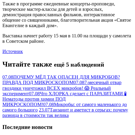
Также в программе ежедневные концерты-проповеди,
творческие мастер-классы для детей и взрослых,
демонстрация православных фильмов, интерактивное
общение со священниками, благотворительная акция «Святое
Евангелие в каждый дом».
Выставка начнет работу 15 мая в 11.00 на площади у самолета
в Советском районе.
Источник
Читайте также
ещё 5 наблюдений
07.08
ПОЧЕМУ МЁД ТАК ОПАСЕН ДЛЯ МИКРОБОВ?
ПРАВДА ПОД МИКРОСКОПОМ
07.08
7-месячный отвар
гвоздики уничтожил ВСЕХ микробов! 😱 Реальный
эксперимент
07.08
Что ХЛОРКА сделает с ПАРАЗИТАМИ 🧪
Нематоды против химии ПОД
МИКРОСКОПОМ!
07.08
Микробы: от самого маленького до
самого большого
23.07
Танзанит и аметист в серьгах: почему
разница в стоимости так велика
Последние новости