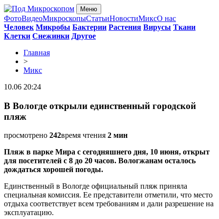
Меню
Фото
Видео
Микроскопы
Статьи
Новости
Микс
О нас
Человек
Микробы
Бактерии
Растения
Вирусы
Ткани
Клетки
Снежинки
Другое
Главная
>
Микс
10.06 20:24
В Вологде открыли единственный городской
пляж
просмотрено
242
время чтения
2 мин
Пляж в парке Мира с сегодняшнего дня, 10 июня, открыт
для посетителей с 8 до 20 часов. Вологжанам осталось
дождаться хорошей погоды.
Единственный в Вологде официальный пляж приняла
специальная комиссия. Ее представители отметили, что место
отдыха соответствует всем требованиям и дали разрешение на
эксплуатацию.