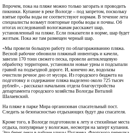
Впрочем, пока на пляже можно только загорать и проводить
пикники. Купание в реке Вологде – под запретом, поскольку
взятые пробы воды не соответствуют нормам. В течение лета
специалисты возьмут повторные пробы воды и почвы. Об
итогах исследований вологжанам расскажет шар,
установленный на пляже. Если показатели в норме, шар будет
желтым. Пока же там размещен черный шар.
«Мы провели большую работу по облагораживанию пляжа.
Весной рабочие обновили пляжный инвентарь и качели,
завезли 170 тонн свежего песка, провели антиклещевую
обработку территории, установили новые урны и подсыпали
гравий на подъездной дороге. И, конечно же, водолазы
очистили речное дно от мусора. Из городского бюджета на
подготовку и содержание пляжа выделено около 725 тысяч
рублей», - рассказал начальник отдела благоустройства
департамента городского хозяйства Вологды Виталий
Шалаевский.
На пляже в парке Мира организован спасательный пост.
Следить за безопасностью отдыхающих будут два спасателя.
Кроме того, в Вологде подготовили к лету и стихийные места
отдыха, популярные у вологжан, несмотря на заперт купания.
Это берег реки в районе улицы Пугачева, Флотского переулка,