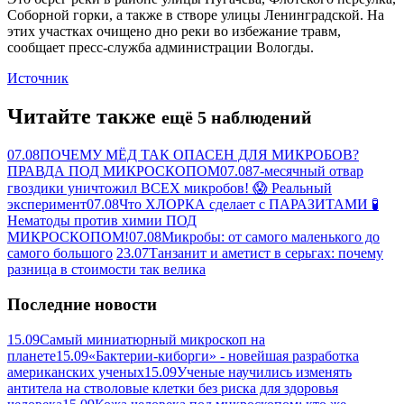
Соборной горки, а также в створе улицы Ленинградской. На
этих участках очищено дно реки во избежание травм,
сообщает пресс-служба администрации Вологды.
Источник
Читайте также
ещё 5 наблюдений
07.08
ПОЧЕМУ МЁД ТАК ОПАСЕН ДЛЯ МИКРОБОВ?
ПРАВДА ПОД МИКРОСКОПОМ
07.08
7-месячный отвар
гвоздики уничтожил ВСЕХ микробов! 😱 Реальный
эксперимент
07.08
Что ХЛОРКА сделает с ПАРАЗИТАМИ 🧪
Нематоды против химии ПОД
МИКРОСКОПОМ!
07.08
Микробы: от самого маленького до
самого большого
23.07
Танзанит и аметист в серьгах: почему
разница в стоимости так велика
Последние новости
15.09
Самый миниатюрный микроскоп на
планете
15.09
«Бактерии-киборги» - новейшая разработка
американских ученых
15.09
Ученые научились изменять
антитела на стволовые клетки без риска для здоровья