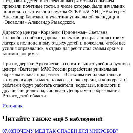
Поздравить детей и коллектив лагеря с этим событием
приехали почетные гости, в числе которых были начальник
поисково-спасательной службы ФГКУ «АСУНЦ «Вытегра»
Александр Баруздин и участник уникальной экспедиции
«Эковолна» Александр Разводской.
Директор центра «Корабелы Прионежья» Светлана
Гололобова поблагодарила коллектив центра за подготовку
лагеря к полноценному отдыху детей и пожелала, чтобы все
усилия оправдались, а отдых для ребят стал самым ярким и
запоминающимся.
При поддержке Арктического спасательного учебно-научного
центра «Вытегра» МЧС России разработана уникальная
образовательная программа – «Стихиям неподвластны», в
которую входят и мастер-классы, и экскурсии, и конкурсы. С
ребятами будут работать спасатели, водолазы, кинологи и
другие специалисты, сообщает Департамент образования
Вологодской области.
Источник
Читайте также
ещё 5 наблюдений
07.08
ПОЧЕМУ МЁД ТАК ОПАСЕН ДЛЯ МИКРОБОВ?