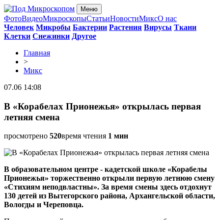
Меню
Фото
Видео
Микроскопы
Статьи
Новости
Микс
О нас
Человек
Микробы
Бактерии
Растения
Вирусы
Ткани
Клетки
Снежинки
Другое
Главная
>
Микс
07.06 14:08
В «Корабелах Прионежья» открылась первая
летняя смена
просмотрено
520
время чтения
1 мин
В образовательном центре - кадетской школе «Корабелы
Прионежья» торжественно открыли первую летнюю смену
«Стихиям неподвластны». За время смены здесь отдохнут
130 детей из Вытегорского района, Архангельской области,
Вологды и Череповца.