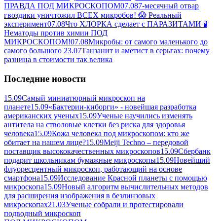
ПРАВДА ПОД МИКРОСКОПОМ
07.08
7-месячный отвар
гвоздики уничтожил ВСЕХ микробов! 😱 Реальный
эксперимент
07.08
Что ХЛОРКА сделает с ПАРАЗИТАМИ 🧪
Нематоды против химии ПОД
МИКРОСКОПОМ!
07.08
Микробы: от самого маленького до
самого большого
23.07
Танзанит и аметист в серьгах: почему
разница в стоимости так велика
Последние новости
15.09
Самый миниатюрный микроскоп на
планете
15.09
«Бактерии-киборги» - новейшая разработка
американских ученых
15.09
Ученые научились изменять
антитела на стволовые клетки без риска для здоровья
человека
15.09
Кожа человека под микроскопом: кто же
обитает на нашем лице?
15.09
Meiji Techno – передовой
поставщик высококачественных микроскопов
15.09
Сбербанк
подарит школьникам бумажные микроскопы
15.09
Новейший
флуоресцентный микроскоп, работающий на основе
смартфона
15.09
Исследование Красной планеты с помощью
микроскопа
15.09
Новый алгоритм вычислительных методов
для расширения изображения в безлинзовых
микроскопах
21.03
Ученые собрали и протестировали
подводный микроскоп