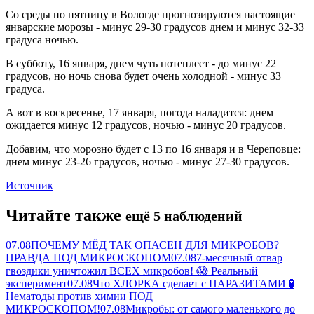
Со среды по пятницу в Вологде прогнозируются настоящие
январские морозы - минус 29-30 градусов днем и минус 32-33
градуса ночью.
В субботу, 16 января, днем чуть потеплеет - до минус 22
градусов, но ночь снова будет очень холодной - минус 33
градуса.
А вот в воскресенье, 17 января, погода наладится: днем
ожидается минус 12 градусов, ночью - минус 20 градусов.
Добавим, что морозно будет с 13 по 16 января и в Череповце:
днем минус 23-26 градусов, ночью - минус 27-30 градусов.
Источник
Читайте также
ещё 5 наблюдений
07.08
ПОЧЕМУ МЁД ТАК ОПАСЕН ДЛЯ МИКРОБОВ?
ПРАВДА ПОД МИКРОСКОПОМ
07.08
7-месячный отвар
гвоздики уничтожил ВСЕХ микробов! 😱 Реальный
эксперимент
07.08
Что ХЛОРКА сделает с ПАРАЗИТАМИ 🧪
Нематоды против химии ПОД
МИКРОСКОПОМ!
07.08
Микробы: от самого маленького до