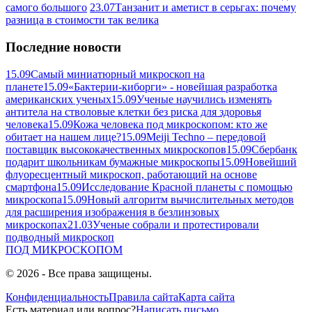
самого большого
23.07
Танзанит и аметист в серьгах: почему
разница в стоимости так велика
Последние новости
15.09
Самый миниатюрный микроскоп на
планете
15.09
«Бактерии-киборги» - новейшая разработка
американских ученых
15.09
Ученые научились изменять
антитела на стволовые клетки без риска для здоровья
человека
15.09
Кожа человека под микроскопом: кто же
обитает на нашем лице?
15.09
Meiji Techno – передовой
поставщик высококачественных микроскопов
15.09
Сбербанк
подарит школьникам бумажные микроскопы
15.09
Новейший
флуоресцентный микроскоп, работающий на основе
смартфона
15.09
Исследование Красной планеты с помощью
микроскопа
15.09
Новый алгоритм вычислительных методов
для расширения изображения в безлинзовых
микроскопах
21.03
Ученые собрали и протестировали
подводный микроскоп
ПОД
МИКРОСКОПОМ
© 2026 - Все права защищены.
Конфиденциальность
Правила сайта
Карта сайта
Есть материал или вопрос?
Написать письмо