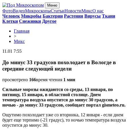
Меню
Фото
Видео
Микроскопы
Статьи
Новости
Микс
О нас
Человек
Микробы
Бактерии
Растения
Вирусы
Ткани
Клетки
Снежинки
Другое
Главная
>
Микс
11.01 7:55
До минус 33 градусов похолодает в Вологде в
середине следующей недели
просмотрено
166
время чтения
1 мин
Сильные морозы ожидаются со среды, 13 января, по
пятницу, 15 января, в областной столице. Днем
температура воздуха опустится до минус 30 градусов, а
ночью - до минус 33 градусов, сообщает портал gismeteo.ru.
Ощутимо похолодает уже со вторника, 12 января - если днем
будет еще терпимо (-21 градус), то ночью температура воздуха
опустится до минус 30.