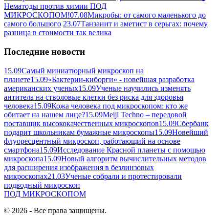
Нематоды против химии ПОД
МИКРОСКОПОМ!
07.08
Микробы: от самого маленького до
самого большого
23.07
Танзанит и аметист в серьгах: почему
разница в стоимости так велика
Последние новости
15.09
Самый миниатюрный микроскоп на
планете
15.09
«Бактерии-киборги» - новейшая разработка
американских ученых
15.09
Ученые научились изменять
антитела на стволовые клетки без риска для здоровья
человека
15.09
Кожа человека под микроскопом: кто же
обитает на нашем лице?
15.09
Meiji Techno – передовой
поставщик высококачественных микроскопов
15.09
Сбербанк
подарит школьникам бумажные микроскопы
15.09
Новейший
флуоресцентный микроскоп, работающий на основе
смартфона
15.09
Исследование Красной планеты с помощью
микроскопа
15.09
Новый алгоритм вычислительных методов
для расширения изображения в безлинзовых
микроскопах
21.03
Ученые собрали и протестировали
подводный микроскоп
ПОД
МИКРОСКОПОМ
© 2026 - Все права защищены.