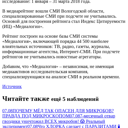
исследование: 1 января – 31 марта 2018 года.
В медиарейтинг вошли СМИ Вологодской области,
специализированные СМИ при подсчете не учитывались.
Основой для построения рейтинга стал Индекс Цитируемости
(ИЦ) «Медиалогии».
Рейтинг построен на основе базы СМИ системы
«Медиалогия», включающей порядка 44 500 наиболее
влиятельных источников: ТВ, радио, газеты, журналы,
информационные агентства, Интернет-СМИ. При подсчете
рейтингов не учитывались новостные агрегаторы.
Добавим, что «Медиалогия» – независимая, не имеющая
медиаактивов исследовательская компания,
специализирующаяся на анализе СМИ в реальном времени.
Источник
Читайте также
ещё 5 наблюдений
07.08
ПОЧЕМУ МЁД ТАК ОПАСЕН ДЛЯ МИКРОБОВ?
ПРАВДА ПОД МИКРОСКОПОМ
07.08
7-месячный отвар
гвоздики уничтожил ВСЕХ микробов! 😱 Реальный
эксперимент
07.08
Что ХЛОРКА сделает с ПАРАЗИТАМИ 🧪