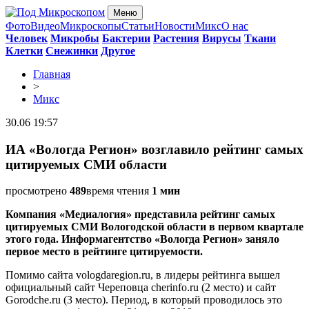
Меню
Фото
Видео
Микроскопы
Статьи
Новости
Микс
О нас
Человек
Микробы
Бактерии
Растения
Вирусы
Ткани
Клетки
Снежинки
Другое
Главная
>
Микс
30.06 19:57
ИА «Вологда Регион» возглавило рейтинг самых
цитируемых СМИ области
просмотрено
489
время чтения
1 мин
Компания «Медиалогия» представила рейтинг самых
цитируемых СМИ Вологодской области в первом квартале
этого года. Информагентство «Вологда Регион» заняло
первое место в рейтинге цитируемости.
Помимо сайта vologdaregion.ru, в лидеры рейтинга вышел
официальный сайт Череповца cherinfo.ru (2 место) и сайт
Gorodche.ru (3 место). Период, в который проводилось это