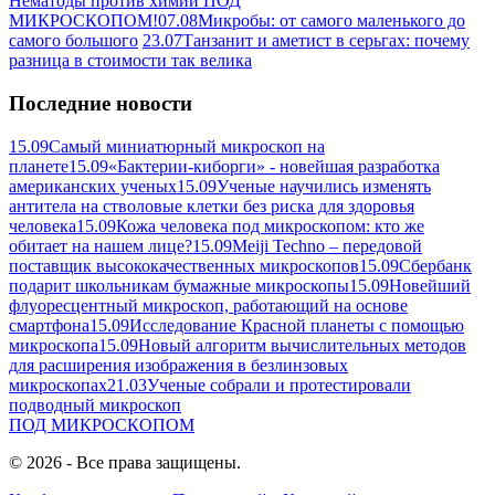
Нематоды против химии ПОД
МИКРОСКОПОМ!
07.08
Микробы: от самого маленького до
самого большого
23.07
Танзанит и аметист в серьгах: почему
разница в стоимости так велика
Последние новости
15.09
Самый миниатюрный микроскоп на
планете
15.09
«Бактерии-киборги» - новейшая разработка
американских ученых
15.09
Ученые научились изменять
антитела на стволовые клетки без риска для здоровья
человека
15.09
Кожа человека под микроскопом: кто же
обитает на нашем лице?
15.09
Meiji Techno – передовой
поставщик высококачественных микроскопов
15.09
Сбербанк
подарит школьникам бумажные микроскопы
15.09
Новейший
флуоресцентный микроскоп, работающий на основе
смартфона
15.09
Исследование Красной планеты с помощью
микроскопа
15.09
Новый алгоритм вычислительных методов
для расширения изображения в безлинзовых
микроскопах
21.03
Ученые собрали и протестировали
подводный микроскоп
ПОД
МИКРОСКОПОМ
© 2026 - Все права защищены.