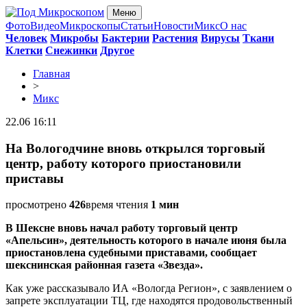
Меню
Фото
Видео
Микроскопы
Статьи
Новости
Микс
О нас
Человек
Микробы
Бактерии
Растения
Вирусы
Ткани
Клетки
Снежинки
Другое
Главная
>
Микс
22.06 16:11
На Вологодчине вновь открылся торговый
центр, работу которого приостановили
приставы
просмотрено
426
время чтения
1 мин
В Шексне вновь начал работу торговый центр
«Апельсин», деятельность которого в начале июня была
приостановлена судебными приставами, сообщает
шекснинская районная газета «Звезда».
Как уже рассказывало ИА «Вологда Регион», с заявлением о
запрете эксплуатации ТЦ, где находятся продовольственный