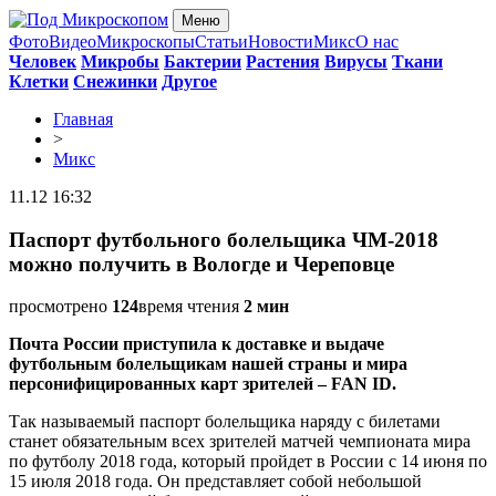
Меню
Фото
Видео
Микроскопы
Статьи
Новости
Микс
О нас
Человек
Микробы
Бактерии
Растения
Вирусы
Ткани
Клетки
Снежинки
Другое
Главная
>
Микс
11.12 16:32
Паспорт футбольного болельщика ЧМ-2018
можно получить в Вологде и Череповце
просмотрено
124
время чтения
2 мин
Почта России приступила к доставке и выдаче
футбольным болельщикам нашей страны и мира
персонифицированных карт зрителей – FAN ID.
Так называемый паспорт болельщика наряду с билетами
станет обязательным всех зрителей матчей чемпионата мира
по футболу 2018 года, который пройдет в России с 14 июня по
15 июля 2018 года. Он представляет собой небольшой