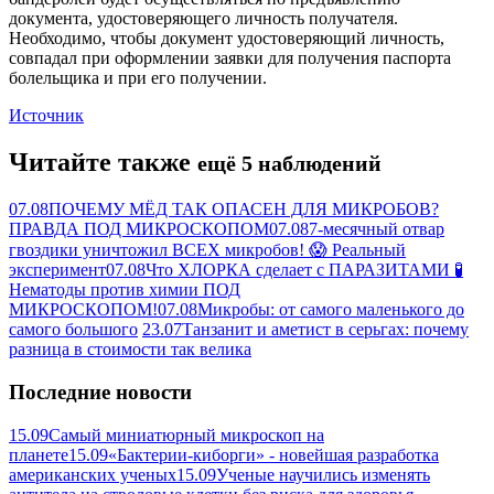
документа, удостоверяющего личность получателя.
Необходимо, чтобы документ удостоверяющий личность,
совпадал при оформлении заявки для получения паспорта
болельщика и при его получении.
Источник
Читайте также
ещё 5 наблюдений
07.08
ПОЧЕМУ МЁД ТАК ОПАСЕН ДЛЯ МИКРОБОВ?
ПРАВДА ПОД МИКРОСКОПОМ
07.08
7-месячный отвар
гвоздики уничтожил ВСЕХ микробов! 😱 Реальный
эксперимент
07.08
Что ХЛОРКА сделает с ПАРАЗИТАМИ 🧪
Нематоды против химии ПОД
МИКРОСКОПОМ!
07.08
Микробы: от самого маленького до
самого большого
23.07
Танзанит и аметист в серьгах: почему
разница в стоимости так велика
Последние новости
15.09
Самый миниатюрный микроскоп на
планете
15.09
«Бактерии-киборги» - новейшая разработка
американских ученых
15.09
Ученые научились изменять