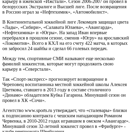
карьеру в ижевской «Ижстали». Сезон 2006-2007 он провел в
белорусских Экстралиге и Высшей лиге. После возвращения
в Россию играл за «Нефтехимик», «Автомобилист».
В Континентальной хоккейной лиге Лекомцев защищал цвета
«Лады», «Сибири», «Салавата Юлаева», «Авангарда»,
«Нефтехимика» и «Югры». На запад Иван впервые
перебрался в прошлом сезоне, сменив «Югру» на ярославский
«Локомотив». Всего в КХЛ на его счету 422 матча, в которых
он забросил 24 шайбы и сделал 66 голевых передач.
Между тем, спортивные СМИ называют еще несколько
фамилий хоккеистов, которые могут продолжить свою
карьеру в «Северстали».
Так «Спорт-экспресс» прогнозирует возвращение в
Череповец воспитанника местной хоккейной школы Алексея
Цветкова, ставшего в 2013 году в составе столичного
«Динамо» обладателем Кубка Гагарина. Минувший сезон он
провел в ХК «Сочи».
Агентство www.sports.ru утверждает, что «сталевары» близки
к подписанию контракта с чешским нападающим Романом
Червенка, в 2010-2012 годах игравшим в омском «Авангарде».
Минувший сезон 32-летний хоккеист провел в «Фрибурге» -
клубе чемпионата Швейцарии.