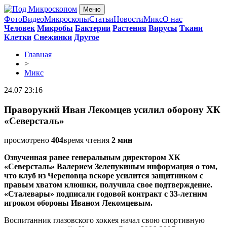
Меню
Фото
Видео
Микроскопы
Статьи
Новости
Микс
О нас
Человек
Микробы
Бактерии
Растения
Вирусы
Ткани
Клетки
Снежинки
Другое
Главная
>
Микс
24.07 23:16
Праворукий Иван Лекомцев усилил оборону ХК
«Северсталь»
просмотрено
404
время чтения
2 мин
Озвученная ранее генеральным директором ХК
«Северсталь» Валерием Зелепукиным информация о том,
что клуб из Череповца вскоре усилится защитником с
правым хватом клюшки, получила свое подтверждение.
«Сталевары» подписали годовой контракт с 33-летним
игроком обороны Иваном Лекомцевым.
Воспитанник глазовского хоккея начал свою спортивную