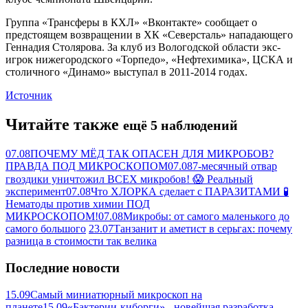
Группа «Трансферы в КХЛ» «Вконтакте» сообщает о
предстоящем возвращении в ХК «Северсталь» нападающего
Геннадия Столярова. За клуб из Вологодской области экс-
игрок нижегородского «Торпедо», «Нефтехимика», ЦСКА и
столичного «Динамо» выступал в 2011-2014 годах.
Источник
Читайте также
ещё 5 наблюдений
07.08
ПОЧЕМУ МЁД ТАК ОПАСЕН ДЛЯ МИКРОБОВ?
ПРАВДА ПОД МИКРОСКОПОМ
07.08
7-месячный отвар
гвоздики уничтожил ВСЕХ микробов! 😱 Реальный
эксперимент
07.08
Что ХЛОРКА сделает с ПАРАЗИТАМИ 🧪
Нематоды против химии ПОД
МИКРОСКОПОМ!
07.08
Микробы: от самого маленького до
самого большого
23.07
Танзанит и аметист в серьгах: почему
разница в стоимости так велика
Последние новости
15.09
Самый миниатюрный микроскоп на
планете
15.09
«Бактерии-киборги» - новейшая разработка