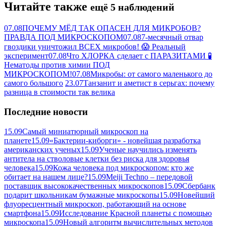
Читайте также
ещё 5 наблюдений
07.08
ПОЧЕМУ МЁД ТАК ОПАСЕН ДЛЯ МИКРОБОВ?
ПРАВДА ПОД МИКРОСКОПОМ
07.08
7-месячный отвар
гвоздики уничтожил ВСЕХ микробов! 😱 Реальный
эксперимент
07.08
Что ХЛОРКА сделает с ПАРАЗИТАМИ 🧪
Нематоды против химии ПОД
МИКРОСКОПОМ!
07.08
Микробы: от самого маленького до
самого большого
23.07
Танзанит и аметист в серьгах: почему
разница в стоимости так велика
Последние новости
15.09
Самый миниатюрный микроскоп на
планете
15.09
«Бактерии-киборги» - новейшая разработка
американских ученых
15.09
Ученые научились изменять
антитела на стволовые клетки без риска для здоровья
человека
15.09
Кожа человека под микроскопом: кто же
обитает на нашем лице?
15.09
Meiji Techno – передовой
поставщик высококачественных микроскопов
15.09
Сбербанк
подарит школьникам бумажные микроскопы
15.09
Новейший
флуоресцентный микроскоп, работающий на основе
смартфона
15.09
Исследование Красной планеты с помощью
микроскопа
15.09
Новый алгоритм вычислительных методов