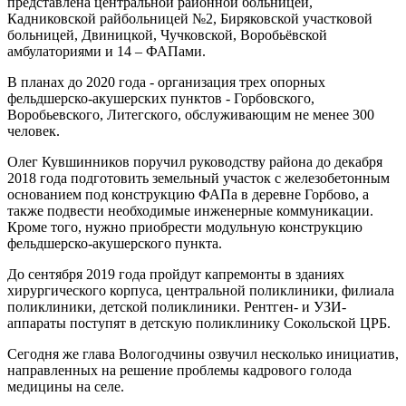
представлена центральной районной больницей,
Кадниковской райбольницей №2, Биряковской участковой
больницей, Двиницкой, Чучковской, Воробьёвской
амбулаториями и 14 – ФАПами.
В планах до 2020 года - организация трех опорных
фельдшерско-акушерских пунктов - Горбовского,
Воробьевского, Литегского, обслуживающим не менее 300
человек.
Олег Кувшинников поручил руководству района до декабря
2018 года подготовить земельный участок с железобетонным
основанием под конструкцию ФАПа в деревне Горбово, а
также подвести необходимые инженерные коммуникации.
Кроме того, нужно приобрести модульную конструкцию
фельдшерско-акушерского пункта.
До сентября 2019 года пройдут капремонты в зданиях
хирургического корпуса, центральной поликлиники, филиала
поликлиники, детской поликлиники. Рентген- и УЗИ-
аппараты поступят в детскую поликлинику Сокольской ЦРБ.
Сегодня же глава Вологодчины озвучил несколько инициатив,
направленных на решение проблемы кадрового голода
медицины на селе.