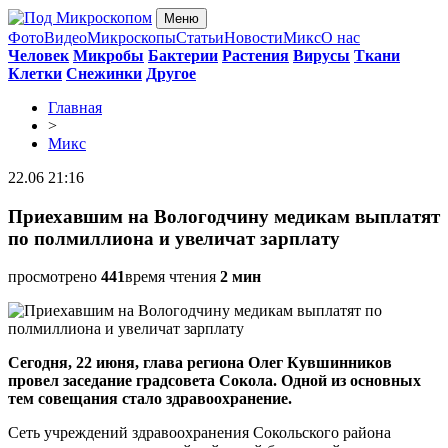
Меню
Фото
Видео
Микроскопы
Статьи
Новости
Микс
О нас
Человек
Микробы
Бактерии
Растения
Вирусы
Ткани
Клетки
Снежинки
Другое
Главная
>
Микс
22.06 21:16
Приехавшим на Вологодчину медикам выплатят
по полмиллиона и увеличат зарплату
просмотрено
441
время чтения
2 мин
Сегодня, 22 июня, глава региона Олег Кувшинников
провел заседание градсовета Сокола. Одной из основных
тем совещания стало здравоохранение.
Сеть учреждений здравоохранения Сокольского района