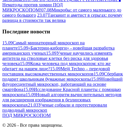
Нематоды против химии ПОД
МИКРОСКОПОМ!
07.08
Микробы: от самого маленького до
самого большого
23.07
Танзанит и аметист в серьгах: почему
разница в стоимости так велика
Последние новости
15.09
Самый миниатюрный микроскоп на
планете
15.09
«Бактерии-киборги» - новейшая разработка
американских ученых
15.09
Ученые научились изменять
антитела на стволовые клетки без риска для здоровья
человека
15.09
Кожа человека под микроскопом: кто же
обитает на нашем лице?
15.09
Meiji Techno – передовой
поставщик высококачественных микроскопов
15.09
Сбербанк
подарит школьникам бумажные микроскопы
15.09
Новейший
флуоресцентный микроскоп, работающий на основе
смартфона
15.09
Исследование Красной планеты с помощью
микроскопа
15.09
Новый алгоритм вычислительных методов
для расширения изображения в безлинзовых
микроскопах
21.03
Ученые собрали и протестировали
подводный микроскоп
ПОД
МИКРОСКОПОМ
© 2026 - Все права защищены.