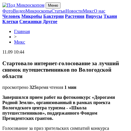
Меню
Фото
Видео
Микроскопы
Статьи
Новости
Микс
О нас
Человек
Микробы
Бактерии
Растения
Вирусы
Ткани
Клетки
Снежинки
Другое
Главная
>
Микс
11.09 10:44
Стартовало интернет-голосование за лучший
снимок путешественников по Вологодской
области
просмотрено
325
время чтения
1 мин
Завершился прием работ на фотоконкурс «Дорогами
Родной Земли», организованный в рамках проекта
Вологодского центра туризма - «Школа
путешественников», поддержанного Фондом
Президентских грантов.
Голосование за приз зрительских симпатий конкурса