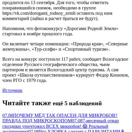
продлится по 13 сентября. Для того, чтобы отметить
понравившийся снимок, необходимо в группе
https://vk.com/dorogami_rodnoy_zemli оставить под ним
комментарий (лайки в расчет браться не будут).
Напомним, что фотоконкурсу «Дорогами Родной Земли»
стартовал в ноябре прошлого года.
Он включает четыре номинации: «Природа края», «Северные
жемчужины», «Тур-селфи» и «Спортивный туризм».
Всего на конкурс поступило 117 работ, сообщает Вологодское
отделение Русского географического общества, чьим
партнером и является Вологодский центр туризма. А сам
проект «Школа путешественников» курирует Федор Конюхов,
член РГО с 1979 года.
Источник
Читайте также
ещё 5 наблюдений
07.08
ПОЧЕМУ МЁД ТАК ОПАСЕН ДЛЯ МИКРОБОВ?
ПРАВДА ПОД МИКРОСКОПОМ
07.08
7-месячный отвар
гвоздики уничтожил ВСЕХ микробов! 😱 Реальный
эксперимент
07.08
Что ХЛОРКА сделает с ПАРАЗИТАМИ 🧪