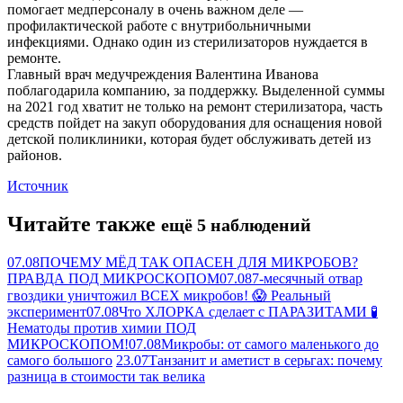
помогает медперсоналу в очень важном деле —
профилактической работе с внутрибольничными
инфекциями. Однако один из стерилизаторов нуждается в
ремонте.
Главный врач медучреждения Валентина Иванова
поблагодарила компанию, за поддержку. Выделенной суммы
на 2021 год хватит не только на ремонт стерилизатора, часть
средств пойдет на закуп оборудования для оснащения новой
детской поликлиники, которая будет обслуживать детей из
районов.
Источник
Читайте также
ещё 5 наблюдений
07.08
ПОЧЕМУ МЁД ТАК ОПАСЕН ДЛЯ МИКРОБОВ?
ПРАВДА ПОД МИКРОСКОПОМ
07.08
7-месячный отвар
гвоздики уничтожил ВСЕХ микробов! 😱 Реальный
эксперимент
07.08
Что ХЛОРКА сделает с ПАРАЗИТАМИ 🧪
Нематоды против химии ПОД
МИКРОСКОПОМ!
07.08
Микробы: от самого маленького до
самого большого
23.07
Танзанит и аметист в серьгах: почему
разница в стоимости так велика