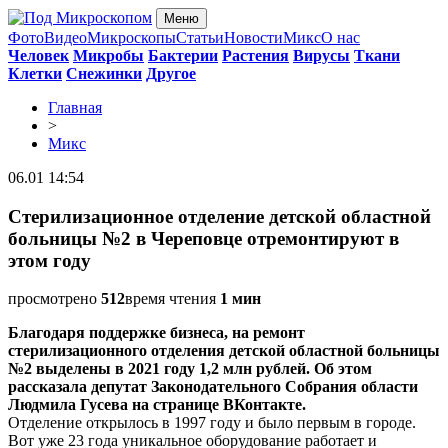
Меню
Фото
Видео
Микроскопы
Статьи
Новости
Микс
О нас
Человек
Микробы
Бактерии
Растения
Вирусы
Ткани
Клетки
Снежинки
Другое
Главная
>
Микс
06.01 14:54
Стерилизационное отделение детской областной
больницы №2 в Череповце отремонтируют в
этом году
просмотрено
512
время чтения
1 мин
Благодаря поддержке бизнеса, на ремонт
стерилизационного отделения детской областной больницы
№2 выделены в 2021 году 1,2 млн рублей. Об этом
рассказала депутат Законодательного Собрания области
Людмила Гусева на странице ВКонтакте.
Отделение открылось в 1997 году и было первым в городе.
Вот уже 23 года уникальное оборудование работает и