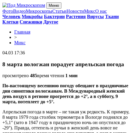
Меню
Фото
Видео
Микроскопы
Статьи
Новости
Микс
О нас
Человек
Микробы
Бактерии
Растения
Вирусы
Ткани
Клетки
Снежинки
Другое
Главная
>
Микс
04.03 17:36
8 марта вологжан порадует апрельская погода
просмотрено
485
время чтения
1 мин
По-настоящему весеннюю погоду обещают в праздничные
дни синоптики вологжанам. В Международный женский
день воздух в регионе прогреется до +2°, а в субботу, 9
марта, потеплеет до +5°.
Апрельская погода в марте – не такая уж редкость. К примеру,
8 марта 1979 года столбик термометра в Вологде поднялся до
+5,1° (зато в 1947 году в праздничную ночь он опустился до
-29°). Правда, оттепель и ручьи в женский день вовсе не