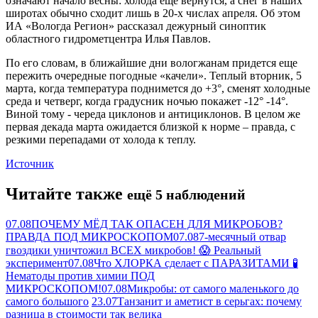
означают начало весны: холода еще вернутся, а снег в наших
широтах обычно сходит лишь в 20-х числах апреля. Об этом
ИА «Вологда Регион» рассказал дежурный синоптик
областного гидрометцентра Илья Павлов.
По его словам, в ближайшие дни вологжанам придется еще
пережить очередные погодные «качели». Теплый вторник, 5
марта, когда температура поднимется до +3°, сменят холодные
среда и четверг, когда градусник ночью покажет -12° -14°.
Виной тому - череда циклонов и антициклонов. В целом же
первая декада марта ожидается близкой к норме – правда, с
резкими перепадами от холода к теплу.
Источник
Читайте также
ещё 5 наблюдений
07.08
ПОЧЕМУ МЁД ТАК ОПАСЕН ДЛЯ МИКРОБОВ?
ПРАВДА ПОД МИКРОСКОПОМ
07.08
7-месячный отвар
гвоздики уничтожил ВСЕХ микробов! 😱 Реальный
эксперимент
07.08
Что ХЛОРКА сделает с ПАРАЗИТАМИ 🧪
Нематоды против химии ПОД
МИКРОСКОПОМ!
07.08
Микробы: от самого маленького до
самого большого
23.07
Танзанит и аметист в серьгах: почему
разница в стоимости так велика