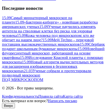
Последние новости
15.09
Самый миниатюрный микроскоп на
планете
15.09
«Бактерии-киборги» - новейшая разработка
американских ученых
15.09
Ученые научились изменять
антитела на стволовые клетки без риска для здоровья
человека
15.09
Кожа человека под микроскопом: кто же
обитает на нашем лице?
15.09
Meiji Techno – передовой
поставщик высококачественных микроскопов
15.09
Сбербанк
подарит школьникам бумажные микроскопы
15.09
Новейший
флуоресцентный микроскоп, работающий на основе
смартфона
15.09
Исследование Красной планеты с помощью
микроскопа
15.09
Новый алгоритм вычислительных методов
для расширения изображения в безлинзовых
микроскопах
21.03
Ученые собрали и протестировали
подводный микроскоп
ПОД
МИКРОСКОПОМ
© 2026 - Все права защищены.
Конфиденциальность
Правила сайта
Карта сайта
Есть материал или вопрос?
Написать письмо
Вверх