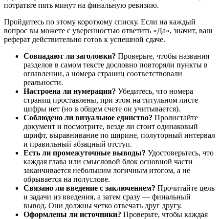
потратьте пять минут на финальную ревизию.
Пройдитесь по этому короткому списку. Если на каждый
вопрос вы можете с уверенностью ответить «Да», значит, ваш
реферат действительно готов к успешной сдаче.
Совпадают ли заголовки?
Проверьте, чтобы названия
разделов в самом тексте дословно повторяли пункты в
оглавлении, а номера страниц соответствовали
реальности.
Настроена ли нумерация?
Убедитесь, что номера
страниц проставлены, при этом на титульном листе
цифры нет (но в общем счете он учитывается).
Соблюдено ли визуальное единство?
Пролистайте
документ и посмотрите, везде ли стоит одинаковый
шрифт, выравнивание по ширине, полуторный интервал
и правильный абзацный отступ.
Есть ли промежуточные выводы?
Удостоверьтесь, что
каждая глава или смысловой блок основной части
заканчивается небольшим логичным итогом, а не
обрывается на полуслове.
Связано ли введение с заключением?
Прочитайте цель
и задачи из введения, а затем сразу — финальный
вывод. Они должны четко отвечать друг другу.
Оформлены ли источники?
Проверьте, чтобы каждая