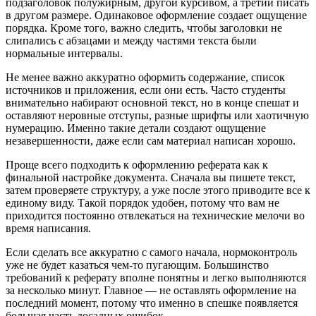
подзаголовок полужирным, другой курсивом, а третий писать
в другом размере. Одинаковое оформление создает ощущение
порядка. Кроме того, важно следить, чтобы заголовки не
слипались с абзацами и между частями текста были
нормальные интервалы.
Не менее важно аккуратно оформить содержание, список
источников и приложения, если они есть. Часто студенты
внимательно набирают основной текст, но в конце спешат и
оставляют неровные отступы, разные шрифты или хаотичную
нумерацию. Именно такие детали создают ощущение
незавершенности, даже если сам материал написан хорошо.
Проще всего подходить к оформлению реферата как к
финальной настройке документа. Сначала вы пишете текст,
затем проверяете структуру, а уже после этого приводите все к
единому виду. Такой порядок удобен, потому что вам не
приходится постоянно отвлекаться на технические мелочи во
время написания.
Если сделать все аккуратно с самого начала, нормоконтроль
уже не будет казаться чем-то пугающим. Большинство
требований к реферату вполне понятны и легко выполняются
за несколько минут. Главное — не оставлять оформление на
последний момент, потому что именно в спешке появляется
большая часть досадных ошибок.