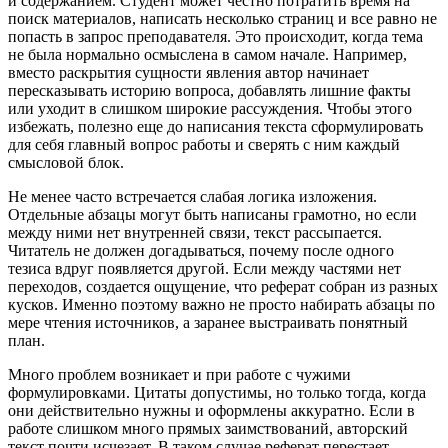
и содержанием. Студент может честно потратить время на
поиск материалов, написать несколько страниц и все равно не
попасть в запрос преподавателя. Это происходит, когда тема
не была нормально осмыслена в самом начале. Например,
вместо раскрытия сущности явления автор начинает
пересказывать историю вопроса, добавлять лишние факты
или уходит в слишком широкие рассуждения. Чтобы этого
избежать, полезно еще до написания текста сформулировать
для себя главный вопрос работы и сверять с ним каждый
смысловой блок.
Не менее часто встречается слабая логика изложения.
Отдельные абзацы могут быть написаны грамотно, но если
между ними нет внутренней связи, текст рассыпается.
Читатель не должен догадываться, почему после одного
тезиса вдруг появляется другой. Если между частями нет
переходов, создается ощущение, что реферат собран из разных
кусков. Именно поэтому важно не просто набирать абзацы по
мере чтения источников, а заранее выстраивать понятный
план.
Много проблем возникает и при работе с чужими
формулировками. Цитаты допустимы, но только тогда, когда
они действительно нужны и оформлены аккуратно. Если в
работе слишком много прямых заимствований, авторский
текст почти исчезает. В таком случае реферат перестает