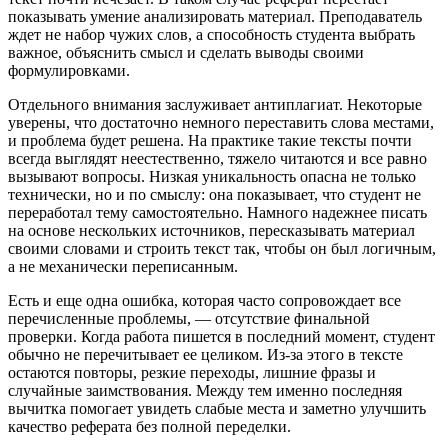
показывать умение анализировать материал. Преподаватель
ждет не набор чужих слов, а способность студента выбрать
важное, объяснить смысл и сделать выводы своими
формулировками.
Отдельного внимания заслуживает антиплагиат. Некоторые
уверены, что достаточно немного переставить слова местами,
и проблема будет решена. На практике такие тексты почти
всегда выглядят неестественно, тяжело читаются и все равно
вызывают вопросы. Низкая уникальность опасна не только
технически, но и по смыслу: она показывает, что студент не
переработал тему самостоятельно. Намного надежнее писать
на основе нескольких источников, пересказывать материал
своими словами и строить текст так, чтобы он был логичным,
а не механически переписанным.
Есть и еще одна ошибка, которая часто сопровождает все
перечисленные проблемы, — отсутствие финальной
проверки. Когда работа пишется в последний момент, студент
обычно не перечитывает ее целиком. Из-за этого в тексте
остаются повторы, резкие переходы, лишние фразы и
случайные заимствования. Между тем именно последняя
вычитка помогает увидеть слабые места и заметно улучшить
качество реферата без полной переделки.