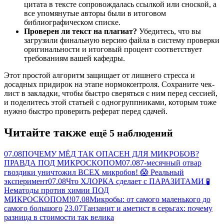
цитата в тексте сопровождалась ссылкой или сноской, а
все упомянутые авторы были в итоговом
библиографическом списке.
Проверен ли текст на плагиат?
Убедитесь, что вы
загрузили финальную версию файла в систему проверки
оригинальности и итоговый процент соответствует
требованиям вашей кафедры.
Этот простой алгоритм защищает от лишнего стресса и
досадных придирок на этапе нормоконтроля. Сохраните чек-
лист в закладки, чтобы быстро сверяться с ним перед сессией,
и поделитесь этой статьей с одногруппниками, которым тоже
нужно быстро проверить реферат перед сдачей.
Читайте также
ещё 5 наблюдений
07.08
ПОЧЕМУ МЁД ТАК ОПАСЕН ДЛЯ МИКРОБОВ?
ПРАВДА ПОД МИКРОСКОПОМ
07.08
7-месячный отвар
гвоздики уничтожил ВСЕХ микробов! 😱 Реальный
эксперимент
07.08
Что ХЛОРКА сделает с ПАРАЗИТАМИ 🧪
Нематоды против химии ПОД
МИКРОСКОПОМ!
07.08
Микробы: от самого маленького до
самого большого
23.07
Танзанит и аметист в серьгах: почему
разница в стоимости так велика