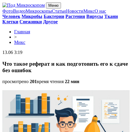
Меню
Фото
Видео
Микроскопы
Статьи
Новости
Микс
О нас
Человек
Микробы
Бактерии
Растения
Вирусы
Ткани
Клетки
Снежинки
Другое
Главная
>
Микс
13.06 3:19
Что такое реферат и как подготовить его к сдаче
без ошибок
просмотрено
201
время чтения
22 мин