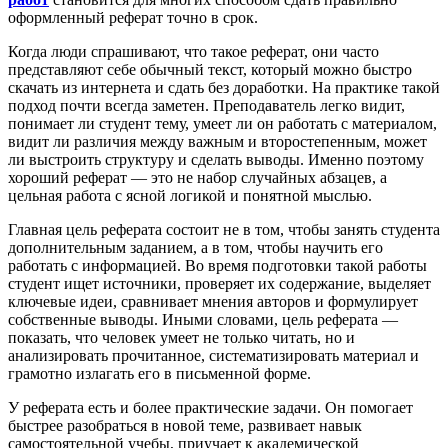
оформленный реферат точно в срок.
Когда люди спрашивают, что такое реферат, они часто
представляют себе обычный текст, который можно быстро
скачать из интернета и сдать без доработки. На практике такой
подход почти всегда заметен. Преподаватель легко видит,
понимает ли студент тему, умеет ли он работать с материалом,
видит ли различия между важным и второстепенным, может
ли выстроить структуру и сделать выводы. Именно поэтому
хороший реферат — это не набор случайных абзацев, а
цельная работа с ясной логикой и понятной мыслью.
Главная цель реферата состоит не в том, чтобы занять студента
дополнительным заданием, а в том, чтобы научить его
работать с информацией. Во время подготовки такой работы
студент ищет источники, проверяет их содержание, выделяет
ключевые идеи, сравнивает мнения авторов и формулирует
собственные выводы. Иными словами, цель реферата —
показать, что человек умеет не только читать, но и
анализировать прочитанное, систематизировать материал и
грамотно излагать его в письменной форме.
У реферата есть и более практические задачи. Он помогает
быстрее разобраться в новой теме, развивает навык
самостоятельной учебы, приучает к академической