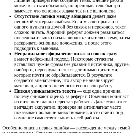
лишние примеры или соседние темы. Внешне работа
может казаться объемной, но преподаватель быстро
замечает, что основная задача так и не выполнена.
Отсутствие логики между абзацами
делает даже
неплохой материал слабым. Если мысли прыгают с
одного пункта на другой без связок и переходов, текст
сложно читать. Хороший реферат должен развиваться
последовательно: сначала вводить читателя в тему, затем
раскрывать основные положения, а после этого
подводить к выводам.
Неправильное оформление цитат и сносок
сразу
выдает небрежный подход. Некоторые студенты
вставляют чужие фразы без указания источника, другие,
наоборот, перегружают текст длинными цитатами,
которые почти не обрабатываются. В результате
создается впечатление, что автор не анализирует
материал, а просто переносит его в свою работу.
Низкая уникальность текста
— еще одна причина,
почему снижают оценку за реферат. Обычный копипаст
из интернета давно перестал работать. Даже если текст
выглядит аккуратно, проверка на антиплагиат часто
показывает большие заимствования, а это ставит под
сомнение самостоятельность всей работы.
Особенно опасна первая ошибка — расхождение между темой