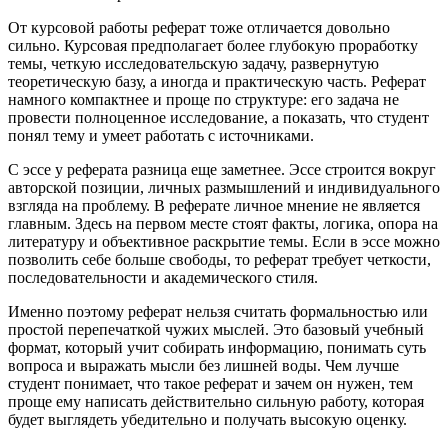
От курсовой работы реферат тоже отличается довольно
сильно. Курсовая предполагает более глубокую проработку
темы, четкую исследовательскую задачу, развернутую
теоретическую базу, а иногда и практическую часть. Реферат
намного компактнее и проще по структуре: его задача не
провести полноценное исследование, а показать, что студент
понял тему и умеет работать с источниками.
С эссе у реферата разница еще заметнее. Эссе строится вокруг
авторской позиции, личных размышлений и индивидуального
взгляда на проблему. В реферате личное мнение не является
главным. Здесь на первом месте стоят факты, логика, опора на
литературу и объективное раскрытие темы. Если в эссе можно
позволить себе больше свободы, то реферат требует четкости,
последовательности и академического стиля.
Именно поэтому реферат нельзя считать формальностью или
простой перепечаткой чужих мыслей. Это базовый учебный
формат, который учит собирать информацию, понимать суть
вопроса и выражать мысли без лишней воды. Чем лучше
студент понимает, что такое реферат и зачем он нужен, тем
проще ему написать действительно сильную работу, которая
будет выглядеть убедительно и получать высокую оценку.