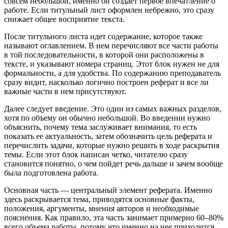
совсем небольшой, именно он создает первое впечатление о
работе. Если титульный лист оформлен небрежно, это сразу
снижает общее восприятие текста.
После титульного листа идет содержание, которое также
называют оглавлением. В нем перечисляют все части работы
в той последовательности, в которой они расположены в
тексте, и указывают номера страниц. Этот блок нужен не для
формальности, а для удобства. По содержанию преподаватель
сразу видит, насколько логично построен реферат и все ли
важные части в нем присутствуют.
Далее следует введение. Это один из самых важных разделов,
хотя по объему он обычно небольшой. Во введении нужно
объяснить, почему тема заслуживает внимания, то есть
показать ее актуальность, затем обозначить цель реферата и
перечислить задачи, которые нужно решить в ходе раскрытия
темы. Если этот блок написан четко, читателю сразу
становится понятно, о чем пойдет речь дальше и зачем вообще
была подготовлена работа.
Основная часть — центральный элемент реферата. Именно
здесь раскрывается тема, приводятся основные факты,
положения, аргументы, мнения авторов и необходимые
пояснения. Как правило, эта часть занимает примерно 60–80%
всего объема работы, потому что именно на нее приходится