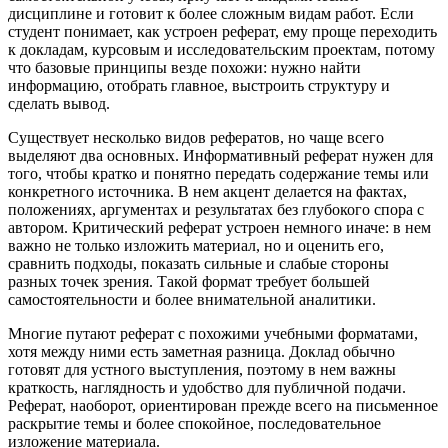
дисциплине и готовит к более сложным видам работ. Если
студент понимает, как устроен реферат, ему проще переходить
к докладам, курсовым и исследовательским проектам, потому
что базовые принципы везде похожи: нужно найти
информацию, отобрать главное, выстроить структуру и
сделать вывод.
Существует несколько видов рефератов, но чаще всего
выделяют два основных. Информативный реферат нужен для
того, чтобы кратко и понятно передать содержание темы или
конкретного источника. В нем акцент делается на фактах,
положениях, аргументах и результатах без глубокого спора с
автором. Критический реферат устроен немного иначе: в нем
важно не только изложить материал, но и оценить его,
сравнить подходы, показать сильные и слабые стороны
разных точек зрения. Такой формат требует большей
самостоятельности и более внимательной аналитики.
Многие путают реферат с похожими учебными форматами,
хотя между ними есть заметная разница. Доклад обычно
готовят для устного выступления, поэтому в нем важны
краткость, наглядность и удобство для публичной подачи.
Реферат, наоборот, ориентирован прежде всего на письменное
раскрытие темы и более спокойное, последовательное
изложение материала.