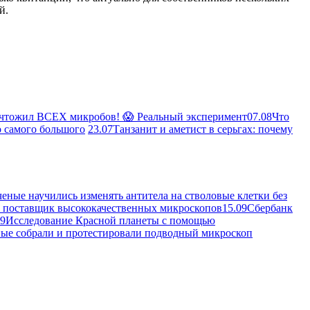
й.
ичтожил ВСЕХ микробов! 😱 Реальный эксперимент
07.08
Что
о самого большого
23.07
Танзанит и аметист в серьгах: почему
еные научились изменять антитела на стволовые клетки без
ой поставщик высококачественных микроскопов
15.09
Сбербанк
09
Исследование Красной планеты с помощью
ые собрали и протестировали подводный микроскоп