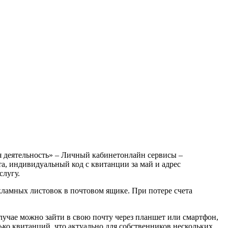
ая деятельность» – Личный кабинетонлайн сервисы –
ета, индивидуальный код с квитанции за май и адрес
слугу.
кламных листовок в почтовом ящике. При потере счета
случае можно зайти в свою почту через планшет или смартфон,
ько квитанций, что актуально для собственников нескольких