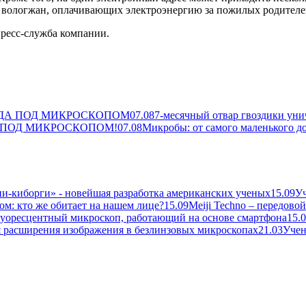
е вологжан, оплачивающих электроэнергию за пожилых родителе
ресс-служба компании.
ВДА ПОД МИКРОСКОПОМ
07.08
7-месячный отвар гвоздики ун
мии ПОД МИКРОСКОПОМ!
07.08
Микробы: от самого маленького д
ии-киборги» - новейшая разработка американских ученых
15.09
Уч
ом: кто же обитает на нашем лице?
15.09
Meiji Techno – передов
оресцентный микроскоп, работающий на основе смартфона
15.
 расширения изображения в безлинзовых микроскопах
21.03
Учен