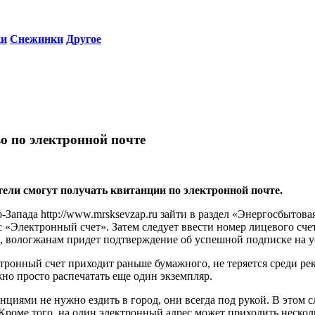
ки
Снежинки
Другое
во по электронной почте
тели смогут получать квитанции по электронной почте.
-Запада http://www.mrsksevzap.ru зайти в раздел «Энергосбытов
рвис «Электронный счет». Затем следует ввести номер лицевого сч
, вологжанам придет подтверждение об успешной подписке на у
тронный счет приходит раньше бумажного, не теряется среди ре
но просто распечатать еще один экземпляр.
нциями не нужно ездить в город, они всегда под рукой. В этом 
. Кроме того, на один электронный адрес может приходить нескол