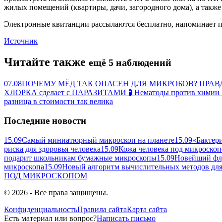
жилых помещений (квартиры, дачи, загородного дома), а такж
Электронные квитанции рассылаются бесплатно, напоминает п
Источник
Читайте также
ещё 5 наблюдений
07.08
ПОЧЕМУ МЁД ТАК ОПАСЕН ДЛЯ МИКРОБОВ? ПРА
ХЛОРКА сделает с ПАРАЗИТАМИ 🧪 Нематоды против хи
разница в стоимости так велика
Последние новости
15.09
Самый миниатюрный микроскоп на планете
15.09
«Бактер
риска для здоровья человека
15.09
Кожа человека под микроскоп
подарит школьникам бумажные микроскопы
15.09
Новейший флу
микроскопа
15.09
Новый алгоритм вычислительных методов для
ПОД
МИКРОСКОПОМ
© 2026 - Все права защищены.
Конфиденциальность
Правила сайта
Карта сайта
Есть материал или вопрос?
Написать письмо