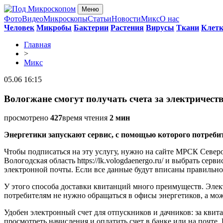
Меню
Фото
Видео
Микроскопы
Статьи
Новости
Микс
О нас
Человек
Микробы
Бактерии
Растения
Вирусы
Ткани
Клет
Главная
>
Микс
05.06 16:15
Вологжане смогут получать счета за электричест
просмотрено
427
время чтения
2 мин
Энергетики запускают сервис, с помощью которого потреби
Чтобы подписаться на эту услугу, нужно на сайте МРСК Северо
Вологодская область https://lk.vologdaenergo.ru/ и выбрать се
электронной почты. Если все данные будут вписаны правильно
У этого способа доставки квитанций много преимуществ. Элек
потребителям не нужно обращаться в офисы энергетиков, а мож
Удобен электронный счет для отпускников и дачников: за квита
просмотреть начисления и оплатить счет в банке или на почте