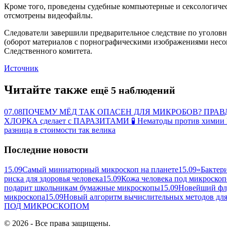
Кроме того, проведены судебные компьютерные и сексологичес
отсмотрены видеофайлы.
Следователи завершили предварительное следствие по уголовном
(оборот материалов с порнографическими изображениями несо
Следственного комитета.
Источник
Читайте также
ещё 5 наблюдений
07.08
ПОЧЕМУ МЁД ТАК ОПАСЕН ДЛЯ МИКРОБОВ? ПРА
ХЛОРКА сделает с ПАРАЗИТАМИ 🧪 Нематоды против хи
разница в стоимости так велика
Последние новости
15.09
Самый миниатюрный микроскоп на планете
15.09
«Бактер
риска для здоровья человека
15.09
Кожа человека под микроскоп
подарит школьникам бумажные микроскопы
15.09
Новейший флу
микроскопа
15.09
Новый алгоритм вычислительных методов для
ПОД
МИКРОСКОПОМ
© 2026 - Все права защищены.