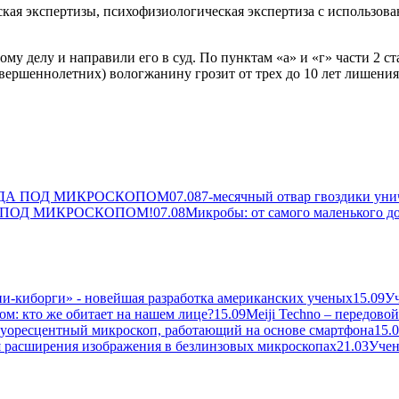
кая экспертизы, психофизиологическая экспертиза с использова
у делу и направили его в суд. По пунктам «а» и «г» части 2 ст
вершеннолетних) вологжанину грозит от трех до 10 лет лишени
ВДА ПОД МИКРОСКОПОМ
07.08
7-месячный отвар гвоздики ун
мии ПОД МИКРОСКОПОМ!
07.08
Микробы: от самого маленького д
ии-киборги» - новейшая разработка американских ученых
15.09
Уч
ом: кто же обитает на нашем лице?
15.09
Meiji Techno – передов
оресцентный микроскоп, работающий на основе смартфона
15.
 расширения изображения в безлинзовых микроскопах
21.03
Учен