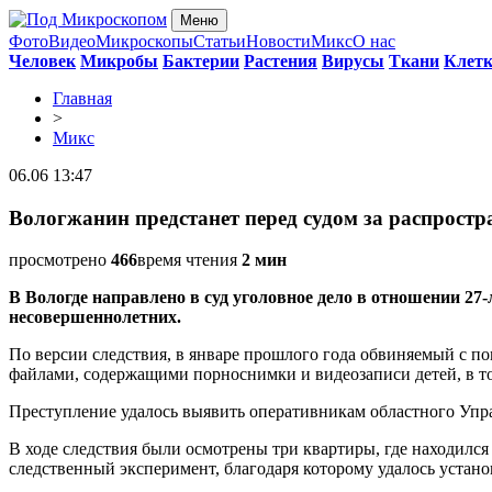
Меню
Фото
Видео
Микроскопы
Статьи
Новости
Микс
О нас
Человек
Микробы
Бактерии
Растения
Вирусы
Ткани
Клет
Главная
>
Микс
06.06 13:47
Вологжанин предстанет перед судом за распростр
просмотрено
466
время чтения
2 мин
В Вологде направлено в суд уголовное дело в отношении 2
несовершеннолетних.
По версии следствия, в январе прошлого года обвиняемый с п
файлами, содержащими порноснимки и видеозаписи детей, в то
Преступление удалось выявить оперативникам областного Упр
В ходе следствия были осмотрены три квартиры, где находилс
следственный эксперимент, благодаря которому удалось устан