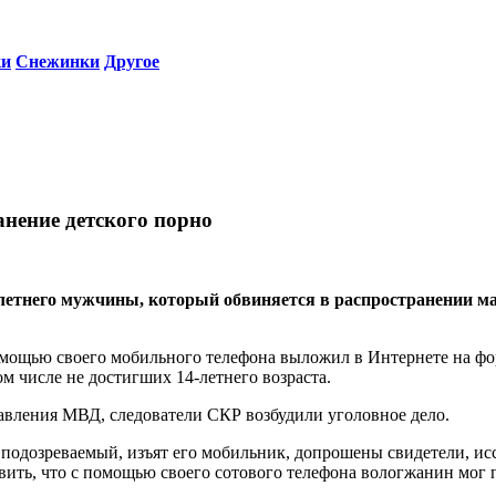
ки
Снежинки
Другое
анение детского порно
7-летнего мужчины, который обвиняется в распространении 
омощью своего мобильного телефона выложил в Интернете на фо
м числе не достигших 14-летнего возраста.
авления МВД, следователи СКР возбудили уголовное дело.
я подозреваемый, изъят его мобильник, допрошены свидетели, и
овить, что с помощью своего сотового телефона вологжанин мог