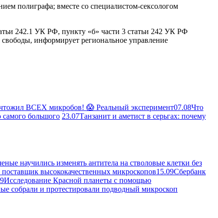
нием полиграфа; вместе со специалистом-сексологом
атьи 242.1 УК РФ, пункту «б» части 3 статьи 242 УК РФ
я свободы, информирует региональное управление
ичтожил ВСЕХ микробов! 😱 Реальный эксперимент
07.08
Что
о самого большого
23.07
Танзанит и аметист в серьгах: почему
еные научились изменять антитела на стволовые клетки без
ой поставщик высококачественных микроскопов
15.09
Сбербанк
09
Исследование Красной планеты с помощью
ые собрали и протестировали подводный микроскоп