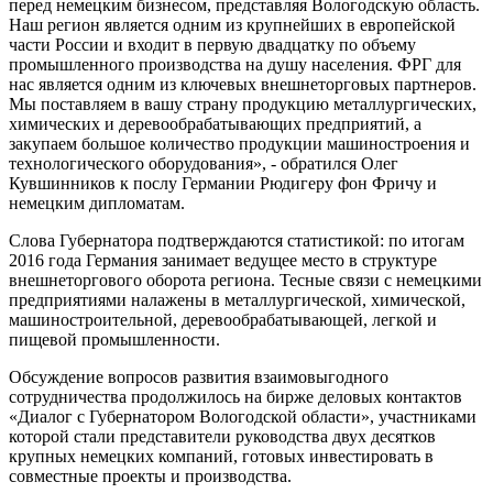
перед немецким бизнесом, представляя Вологодскую область.
Наш регион является одним из крупнейших в европейской
части России и входит в первую двадцатку по объему
промышленного производства на душу населения. ФРГ для
нас является одним из ключевых внешнеторговых партнеров.
Мы поставляем в вашу страну продукцию металлургических,
химических и деревообрабатывающих предприятий, а
закупаем большое количество продукции машиностроения и
технологического оборудования», - обратился Олег
Кувшинников к послу Германии Рюдигеру фон Фричу и
немецким дипломатам.
Слова Губернатора подтверждаются статистикой: по итогам
2016 года Германия занимает ведущее место в структуре
внешнеторгового оборота региона. Тесные связи с немецкими
предприятиями налажены в металлургической, химической,
машиностроительной, деревообрабатывающей, легкой и
пищевой промышленности.
Обсуждение вопросов развития взаимовыгодного
сотрудничества продолжилось на бирже деловых контактов
«Диалог с Губернатором Вологодской области», участниками
которой стали представители руководства двух десятков
крупных немецких компаний, готовых инвестировать в
совместные проекты и производства.