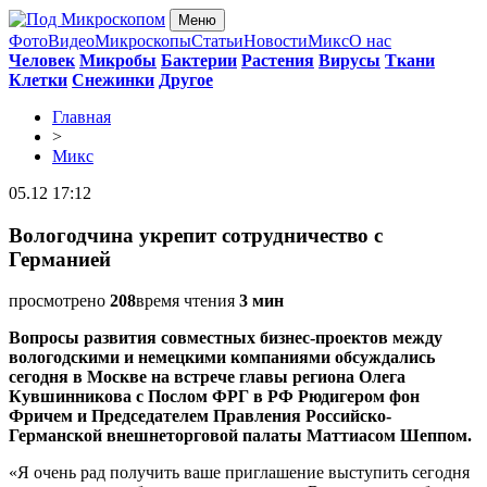
Меню
Фото
Видео
Микроскопы
Статьи
Новости
Микс
О нас
Человек
Микробы
Бактерии
Растения
Вирусы
Ткани
Клетки
Снежинки
Другое
Главная
>
Микс
05.12 17:12
Вологодчина укрепит сотрудничество с
Германией
просмотрено
208
время чтения
3 мин
Вопросы развития совместных бизнес-проектов между
вологодскими и немецкими компаниями обсуждались
сегодня в Москве на встрече главы региона Олега
Кувшинникова с Послом ФРГ в РФ Рюдигером фон
Фричем и Председателем Правления Российско-
Германской внешнеторговой палаты Маттиасом Шеппом.
«Я очень рад получить ваше приглашение выступить сегодня