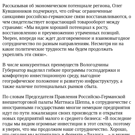
Рассказывая об экономическом потенциале региона, Олег
Кувшинников подчеркнул, что сейчас ограниченные
санкциями российско-германские связи восстанавливаются, о
чем свидетельствует возрастающий товарооборот между
странами: «Мы видим хороший потенциал к росту,
восстановлению и преумножению утраченных позиций.
Уверен, впереди нас ждет долговременное и взаимовыгодное
сотрудничество по разным направлениям. Несмотря ни на
какие политические трудности мы будем продолжать
укреплять эти связи».
В числе конкурентных преимуществ Вологодчины
Губернатор выделил гибкие программы господдержки и
комфортную инвестиционную среду, выгодное
географическое положение и развитую инфраструктуру, а
также наличие потенциальных рынков сбыта.
По словам Председателя Правления Российско-Германской
внешнеторговой палаты Маттиаса Шеппа, в сотрудничестве с
иностранными государствами многие немецкие предприятия
идут по пути локализации своих производств и открытия
новых предприятий малого и среднего бизнеса: «В последние
годы мы видим огромные инвестиции в этот сектор, поэтому
я уверен, что мы продолжим наше сотрудничество. Хорошо,
что сегодня мы встретились в формате «Диалога…» и можем