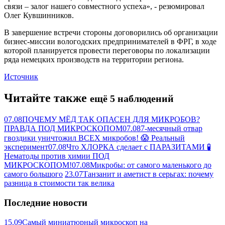
связи – залог нашего совместного успеха», - резюмировал
Олег Кувшинников.
В завершение встречи стороны договорились об организации
бизнес-миссии вологодских предпринимателей в ФРГ, в ходе
которой планируется провести переговоры по локализации
ряда немецких производств на территории региона.
Источник
Читайте также
ещё 5 наблюдений
07.08
ПОЧЕМУ МЁД ТАК ОПАСЕН ДЛЯ МИКРОБОВ?
ПРАВДА ПОД МИКРОСКОПОМ
07.08
7-месячный отвар
гвоздики уничтожил ВСЕХ микробов! 😱 Реальный
эксперимент
07.08
Что ХЛОРКА сделает с ПАРАЗИТАМИ 🧪
Нематоды против химии ПОД
МИКРОСКОПОМ!
07.08
Микробы: от самого маленького до
самого большого
23.07
Танзанит и аметист в серьгах: почему
разница в стоимости так велика
Последние новости
15.09
Самый миниатюрный микроскоп на