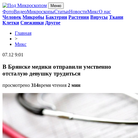
Меню
Фото
Видео
Микроскопы
Статьи
Новости
Микс
О нас
Человек
Микробы
Бактерии
Растения
Вирусы
Ткани
Клетки
Снежинки
Другое
Главная
>
Микс
07.12 9:01
В Брянске медики отправили умственно
отсталую девушку трудиться
просмотрено
314
время чтения
2 мин