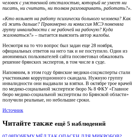
человек с умственной отсталостью, который не умеет ни
писать, ни считать, ни толком разговаривать, работать?»
.
«Кто возьмет на работу психически больного человека? Как
ей жить дальше? Правомерно ли комиссия МСЭ поменяла
группу инвалидности с не рабочей на рабочую? Куда
жаловаться?»
– пытается выяснить автор жалобы.
Несмотря на то что вопрос был задан еще 28 ноября,
официальных ответов на него так и не поступило. Один из
анонимных пользователей сайта посоветовал обжаловать
решение брянских экспертов, в том числе в суде.
Напомним, в этом году брянские медики-соцэксперты стали
участниками коррупционного скандала. Нужную группу
инвалидности они выдавали за взятки. В октябре трое врачей
по медико-социальной экспертизе бюро № 8 ФКУ «Главное
бюро медико-социальной экспертизы по Брянской области»
получили реальные, но небольшие сроки.
Источник
Читайте также
ещё 5 наблюдений
07.08
ПОЧЕМУ МЁД ТАК ОПАСЕН ДЛЯ МИКРОБОВ?