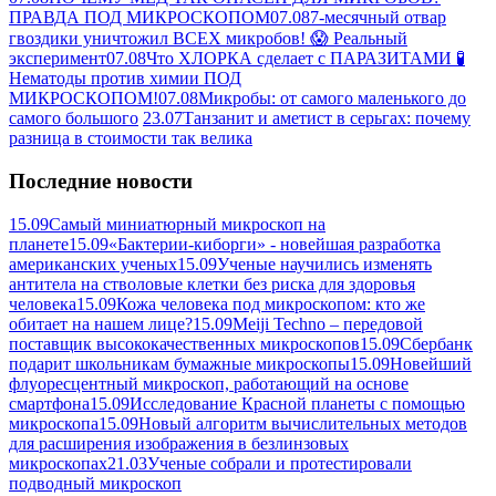
ПРАВДА ПОД МИКРОСКОПОМ
07.08
7-месячный отвар
гвоздики уничтожил ВСЕХ микробов! 😱 Реальный
эксперимент
07.08
Что ХЛОРКА сделает с ПАРАЗИТАМИ 🧪
Нематоды против химии ПОД
МИКРОСКОПОМ!
07.08
Микробы: от самого маленького до
самого большого
23.07
Танзанит и аметист в серьгах: почему
разница в стоимости так велика
Последние новости
15.09
Самый миниатюрный микроскоп на
планете
15.09
«Бактерии-киборги» - новейшая разработка
американских ученых
15.09
Ученые научились изменять
антитела на стволовые клетки без риска для здоровья
человека
15.09
Кожа человека под микроскопом: кто же
обитает на нашем лице?
15.09
Meiji Techno – передовой
поставщик высококачественных микроскопов
15.09
Сбербанк
подарит школьникам бумажные микроскопы
15.09
Новейший
флуоресцентный микроскоп, работающий на основе
смартфона
15.09
Исследование Красной планеты с помощью
микроскопа
15.09
Новый алгоритм вычислительных методов
для расширения изображения в безлинзовых
микроскопах
21.03
Ученые собрали и протестировали
подводный микроскоп