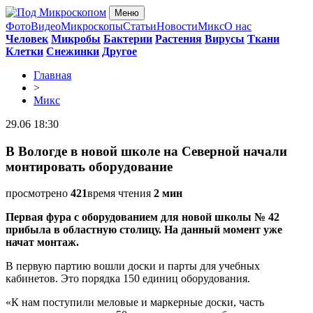
Меню
Фото
Видео
Микроскопы
Статьи
Новости
Микс
О нас
Человек
Микробы
Бактерии
Растения
Вирусы
Ткани
Клетки
Снежинки
Другое
Главная
>
Микс
29.06 18:30
В Вологде в новой школе на Северной начали
монтировать оборудование
просмотрено
421
время чтения
2 мин
Первая фура с оборудованием для новой школы № 42
прибыла в областную столицу. На данный момент уже
начат монтаж.
В первую партию вошли доски и парты для учебных
кабинетов. Это порядка 150 единиц оборудования.
«К нам поступили меловые и маркерные доски, часть