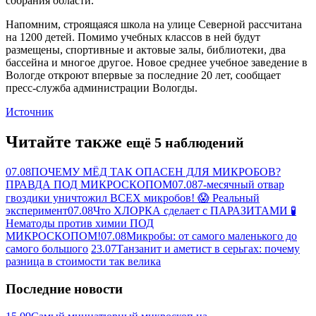
собрания области.
Напомним, строящаяся школа на улице Северной рассчитана
на 1200 детей. Помимо учебных классов в ней будут
размещены, спортивные и актовые залы, библиотеки, два
бассейна и многое другое. Новое среднее учебное заведение в
Вологде откроют впервые за последние 20 лет, сообщает
пресс-служба администрации Вологды.
Источник
Читайте также
ещё 5 наблюдений
07.08
ПОЧЕМУ МЁД ТАК ОПАСЕН ДЛЯ МИКРОБОВ?
ПРАВДА ПОД МИКРОСКОПОМ
07.08
7-месячный отвар
гвоздики уничтожил ВСЕХ микробов! 😱 Реальный
эксперимент
07.08
Что ХЛОРКА сделает с ПАРАЗИТАМИ 🧪
Нематоды против химии ПОД
МИКРОСКОПОМ!
07.08
Микробы: от самого маленького до
самого большого
23.07
Танзанит и аметист в серьгах: почему
разница в стоимости так велика
Последние новости