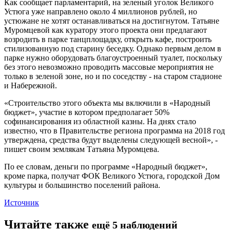
Как сообщает парламентарий, на зеленый уголок Великого
Устюга уже направлено около 4 миллионов рублей, но
устюжане не хотят останавливаться на достигнутом. Татьяне
Муромцевой как куратору этого проекта они предлагают
возродить в парке танцплощадку, открыть кафе, построить
стилизованную под старину беседку. Однако первым делом в
парке нужно оборудовать благоустроенный туалет, поскольку
без этого невозможно проводить массовые мероприятия не
только в зеленой зоне, но и по соседству - на старом стадионе
и Набережной.
«Строительство этого объекта мы включили в «Народный
бюджет», участие в котором предполагает 50%
софинансирования из областной казны. На днях стало
известно, что в Правительстве региона программа на 2018 год
утверждена, средства будут выделены следующей весной», -
пишет своим землякам Татьяна Муромцева.
По ее словам, деньги по программе «Народный бюджет»,
кроме парка, получат ФОК Великого Устюга, городской Дом
культуры и большинство поселений района.
Источник
Читайте также
ещё 5 наблюдений