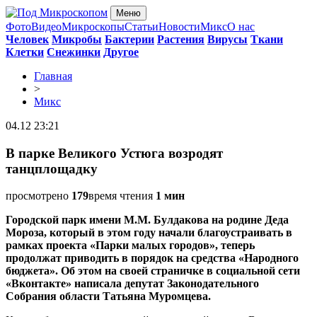
Меню
Фото
Видео
Микроскопы
Статьи
Новости
Микс
О нас
Человек
Микробы
Бактерии
Растения
Вирусы
Ткани
Клетки
Снежинки
Другое
Главная
>
Микс
04.12 23:21
В парке Великого Устюга возродят
танцплощадку
просмотрено
179
время чтения
1 мин
Городской парк имени М.М. Булдакова на родине Деда
Мороза, который в этом году начали благоустраивать в
рамках проекта «Парки малых городов», теперь
продолжат приводить в порядок на средства «Народного
бюджета». Об этом на своей страничке в социальной сети
«Вконтакте» написала депутат Законодательного
Собрания области Татьяна Муромцева.