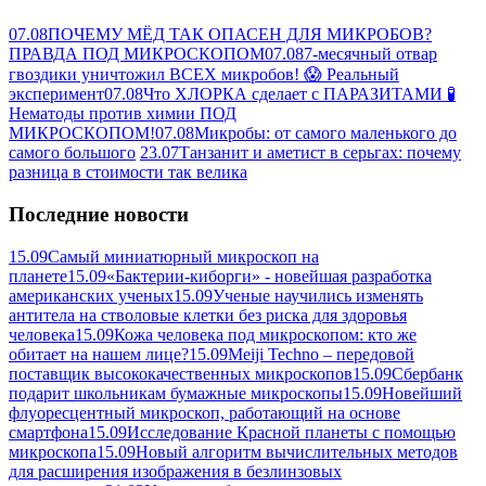
07.08
ПОЧЕМУ МЁД ТАК ОПАСЕН ДЛЯ МИКРОБОВ?
ПРАВДА ПОД МИКРОСКОПОМ
07.08
7-месячный отвар
гвоздики уничтожил ВСЕХ микробов! 😱 Реальный
эксперимент
07.08
Что ХЛОРКА сделает с ПАРАЗИТАМИ 🧪
Нематоды против химии ПОД
МИКРОСКОПОМ!
07.08
Микробы: от самого маленького до
самого большого
23.07
Танзанит и аметист в серьгах: почему
разница в стоимости так велика
Последние новости
15.09
Самый миниатюрный микроскоп на
планете
15.09
«Бактерии-киборги» - новейшая разработка
американских ученых
15.09
Ученые научились изменять
антитела на стволовые клетки без риска для здоровья
человека
15.09
Кожа человека под микроскопом: кто же
обитает на нашем лице?
15.09
Meiji Techno – передовой
поставщик высококачественных микроскопов
15.09
Сбербанк
подарит школьникам бумажные микроскопы
15.09
Новейший
флуоресцентный микроскоп, работающий на основе
смартфона
15.09
Исследование Красной планеты с помощью
микроскопа
15.09
Новый алгоритм вычислительных методов
для расширения изображения в безлинзовых