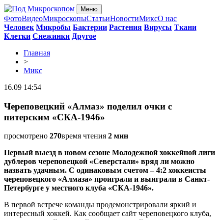
Меню
Фото
Видео
Микроскопы
Статьи
Новости
Микс
О нас
Человек
Микробы
Бактерии
Растения
Вирусы
Ткани
Клетки
Снежинки
Другое
Главная
>
Микс
16.09 14:54
Череповецкий «Алмаз» поделил очки с
питерским «СКА-1946»
просмотрено
270
время чтения
2 мин
Первый выезд в новом сезоне Молодежной хоккейной лиги
дублеров череповецкой «Северстали» вряд ли можно
назвать удачным. С одинаковым счетом – 4:2 хоккеисты
череповецкого «Алмаза» проиграли и выиграли в Санкт-
Петербурге у местного клуба «СКА-1946».
В первой встрече команды продемонстрировали яркий и
интересный хоккей. Как сообщает сайт череповецкого клуба,