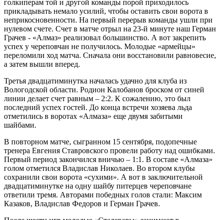
голкиперам той и другой команды порой приходилось
прикладывать немало усилий, чтобы оставить свои ворота в
неприкосновенности. На первый перерыв команды ушли при
нулевом счете. Счет в матче отрыл на 23-й минуте наш Герман
Грачев - «Алмаз» реализовал большинство. А вот закрепить
успех у череповчан не получилось. Молодые «армейцы»
переломили ход матча. Сначала они восстановили равновесие,
а затем вышли вперед.
Третья двадцатиминутка началась удачно для клуба из
Вологодской области. Родион Калобанов броском от синей
линии делает счет равным – 2:2. К сожалению, это был
последний успех гостей. До конца встречи хозяева льда
отметились в воротах «Алмаза» еще двумя забитыми
шайбами.
В повторном матче, сыгранном 15 сентября, подопечные
тренера Евгения Ставровского провели работу над ошибками.
Первый период закончился вничью – 1:1. В составе «Алмаза»
голом отметился Владислав Николаев. Во втором клубы
сохранили свои ворота «сухими». А вот в заключительной
двадцатиминутке на одну шайбу питерцев череповчане
ответили тремя. Авторами победных голов стали: Максим
Казаков, Владислав Федоров и Герман Грачев.