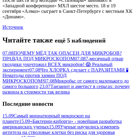
После шести игр молодые «Сталевары» занимают в
«Западной конференции» МХЛ шестое место. 18 и 19
сентября «Алмаз» сыграет в Санкт-Петербурге с местным ХК
«Динамо».
Источник
Читайте также
ещё 5 наблюдений
07.08
ПОЧЕМУ МЁД ТАК ОПАСЕН ДЛЯ МИКРОБОВ?
ПРАВДА ПОД МИКРОСКОПОМ
07.08
7-месячный отвар
гвоздики уничтожил ВСЕХ микробов! 😱 Реальный
эксперимент
07.08
Что ХЛОРКА сделает с ПАРАЗИТАМИ 🧪
Нематоды против химии ПОД
МИКРОСКОПОМ!
07.08
Микробы: от самого маленького до
самого большого
23.07
Танзанит и аметист в серьгах: почему
разница в стоимости так велика
Последние новости
15.09
Самый миниатюрный микроскоп на
планете
15.09
«Бактерии-киборги» - новейшая разработка
американских ученых
15.09
Ученые научились изменять
антитела на стволовые клетки без риска для здоровья