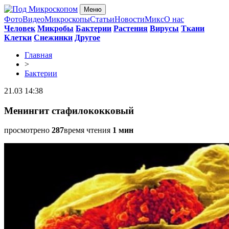
Меню
Фото
Видео
Микроскопы
Статьи
Новости
Микс
О нас
Человек
Микробы
Бактерии
Растения
Вирусы
Ткани
Клетки
Снежинки
Другое
Главная
>
Бактерии
21.03 14:38
Менингит стафилококковый
просмотрено
287
время чтения
1 мин