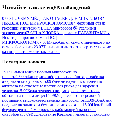
Читайте также
ещё 5 наблюдений
07.08
ПОЧЕМУ МЁД ТАК ОПАСЕН ДЛЯ МИКРОБОВ?
ПРАВДА ПОД МИКРОСКОПОМ
07.08
7-месячный отвар
гвоздики уничтожил ВСЕХ микробов! 😱 Реальный
эксперимент
07.08
Что ХЛОРКА сделает с ПАРАЗИТАМИ 🧪
Нематоды против химии ПОД
МИКРОСКОПОМ!
07.08
Микробы: от самого маленького до
самого большого
23.07
Танзанит и аметист в серьгах: почему
разница в стоимости так велика
Последние новости
15.09
Самый миниатюрный микроскоп на
планете
15.09
«Бактерии-киборги» - новейшая разработка
американских ученых
15.09
Ученые научились изменять
антитела на стволовые клетки без риска для здоровья
человека
15.09
Кожа человека под микроскопом: кто же
обитает на нашем лице?
15.09
Meiji Techno – передовой
поставщик высококачественных микроскопов
15.09
Сбербанк
подарит школьникам бумажные микроскопы
15.09
Новейший
флуоресцентный микроскоп, работающий на основе
смартфона
15.09
Исследование Красной планеты с помощью